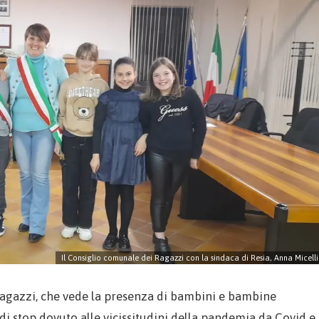
Il Consiglio comunale dei Ragazzi con la sindaca di Resia, Anna Micelli
i ragazzi, che vede la presenza di bambini e bambine
di stop dovuto alle vicissitudini della pandemia da Covid e