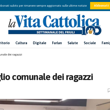
bonati subito per rimanere sempre aggiornato sulle ultime notizie
Abbonati
ritorio
Cultura
Digitale
Furlan
Salute
Sociale
Fami
munale dei ragazzi
iglio comunale dei ragazzi