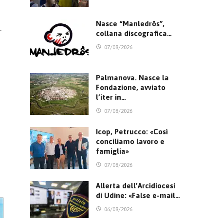
Nasce “Manledrôs”,
.
collana discografica…
07/08/2026
Palmanova. Nasce la
Fondazione, avviato
l’iter in…
07/08/2026
Icop, Petrucco: «Così
conciliamo lavoro e
famiglia»
07/08/2026
Allerta dell’Arcidiocesi
di Udine: «False e-mail…
06/08/2026