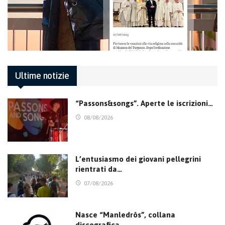
Ultime notizie
“Passons&songs”. Aperte le iscrizioni…
08/08/2026
L’entusiasmo dei giovani pellegrini
rientrati da…
07/08/2026
Nasce “Manledrôs”, collana
discografica…