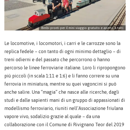
Bimbi pronti per il mini viaggio gratuito e aperto a tutti
Le locomotive, i locomotori, i carri e le carrozze sono la
replica fedele – con tanto di ogni minimo dettaglio – di
treni odierni e del passato che percorrono o hanno
percorso le linee ferroviarie italiane. Loro li ripropongono
più piccoli (in scala 1:11 e 1:6) e li fanno correre su una
ferrovia in miniatura, mentre su quei vagoncini si può
anche salire. Una “magia” che nasce alle ricerche, dagli
studi e dalle sapienti mani di un gruppo di appassionati di
modellismo ferroviario, riuniti nell’Associazione friulana
vapore vivo, sodalizio grazie al quale – da una
collaborazione con il Comune di Rivignano Teor del 2019