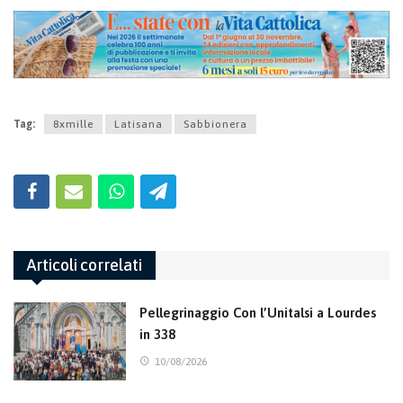
Tag:
8xmille
Latisana
Sabbionera
Articoli correlati
Pellegrinaggio Con l’Unitalsi a Lourdes
in 338
10/08/2026