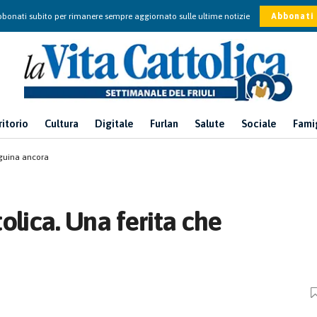
bonati subito per rimanere sempre aggiornato sulle ultime notizie
Abbonati
ritorio
Cultura
Digitale
Furlan
Salute
Sociale
Fami
nguina ancora
olica. Una ferita che