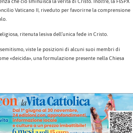
enza che ciò sminuisca la verità di Cristo. Inoltre, la FsSPX
Concilio Vaticano II, riveduto per favorirne la comprensione
olo.
ligiosa, ritenuta lesiva dell’unica fede in Cristo.
isemitismo, viste le posizioni di alcuni suoi membri di
come «deicida», una formulazione presente nella Chiesa