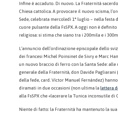
Infine è accaduto. Di nuovo. La Fraternità sacerdo
Chiesa cattolica. A provocare il nuovo scisma, l’
Sede, celebrata mercoledì 1° luglio – nella festa 
cuore pulsante della FsSPX. A oggi non è definito 
religiosa: si stima che siano tra i 200mila e i 300m
L’annuncio dell’ordinazione episcopale dello svi
dei francesi Michel Poinsinet de Sivry e Marc Ha
un nuovo braccio di ferro con la Santa Sede: alle 
generale della Fraternità, don Davide Pagliarani (r
della fede, card. Víctor Manuel Fernández) hanno
diramati in due occasioni (non ultima la
lettera 
alla FsSPX che «lacerare la Tunica inconsutile di 
Niente di fatto: la Fraternità ha mantenuto la sua