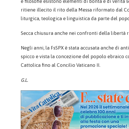
e filosofie esistono elementi di bontà e di verità s
ritiene illecito il rito della Messa riformato dal 
liturgica, teologica e linguistica da parte del pop
Secca chiusura anche nei confronti della libertà re
Negli anni, la FsSPX è stata accusata anche di ant
spicco e vista la concezione del popolo ebraico 
Cattolica fino al Concilio Vaticano II.
G.L.