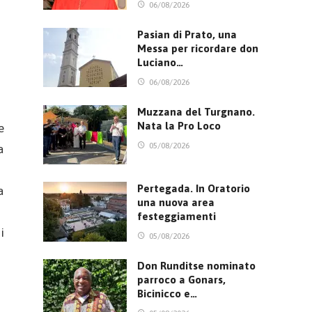
06/08/2026
Pasian di Prato, una
Messa per ricordare don
Luciano…
06/08/2026
Muzzana del Turgnano.
Nata la Pro Loco
e
05/08/2026
a
Pertegada. In Oratorio
a
una nuova area
festeggiamenti
i
05/08/2026
Don Runditse nominato
parroco a Gonars,
Bicinicco e…