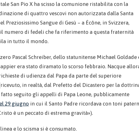
tale San Pio X ha scisso la comunione ristabilita con la
ordinazione di quattro vescovi non autorizzata dalla Santa
del Preziosissimo Sangue di Gesù – a Écône, in Svizzera,
il numero di fedeli che fa riferimento a questa fraternità
ila in tutto il mondo.
zzero Pascal Schreiber, dello statunitense Michael Goldade 
nappier era stato diramato lo scorso febbraio. Nacque allor
richieste di udienza dal Papa da parte del superiore
icevuto, in realtà, dal Prefetto del Dicastero per la dottrin
 fatto seguito gli appelli di Papa Leone, pubblicamente
del 29 giugno
in cui il Santo Padre ricordava con toni patern
Cristo è un peccato di estrema gravità»).
 linea e lo scisma si è consumato.