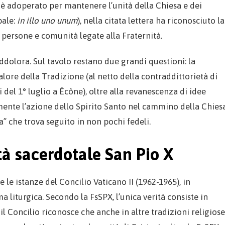
i è adoperato per mantenere l’unità della Chiesa e dei
pale:
in illo uno unum
), nella citata lettera ha riconosciuto la
 persone e comunità legate alla Fraternità.
 addolora. Sul tavolo restano due grandi questioni: la
alore della Tradizione (al netto della contraddittorietà di
 del 1° luglio a Écône), oltre alla revanescenza di idee
ente l’azione dello Spirito Santo nel cammino della Chies
a” che trova seguito in non pochi fedeli.
tà sacerdotale San Pio X
 le istanze del Concilio Vaticano II (1962-1965), in
a liturgica. Secondo la FsSPX, l’unica verità consiste in
l Concilio riconosce che anche in altre tradizioni religiose