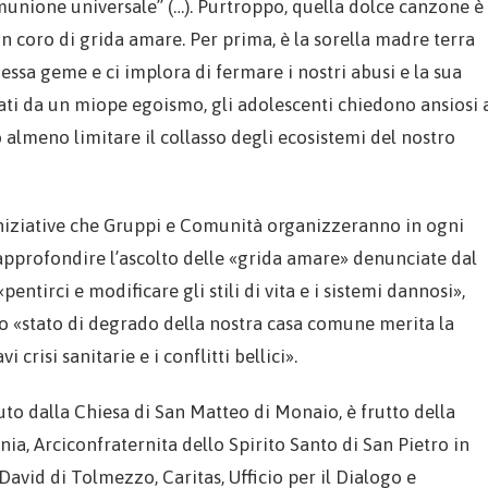
omunione universale” (…). Purtroppo, quella dolce canzone è
coro di grida amare. Per prima, è la sorella madre terra
, essa geme e ci implora di fermare i nostri abusi e la sua
ciati da un miope egoismo, gli adolescenti chiedono ansiosi 
 o almeno limitare il collasso degli ecosistemi del nostro
 iniziative che Gruppi e Comunità organizzeranno in ogni
 approfondire l’ascolto delle «grida amare» denunciate dal
entirci e modificare gli stili di vita e i sistemi dannosi»,
o «stato di degrado della nostra casa comune merita la
 crisi sanitarie e i conflitti bellici».
to dalla Chiesa di San Matteo di Monaio, è frutto della
nia, Arciconfraternita dello Spirito Santo di San Pietro in
avid di Tolmezzo, Caritas, Ufficio per il Dialogo e