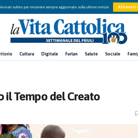
bonati subito per rimanere sempre aggiornato sulle ultime notizie
Abbonati
ritorio
Cultura
Digitale
Furlan
Salute
Sociale
Fami
o il Tempo del Creato