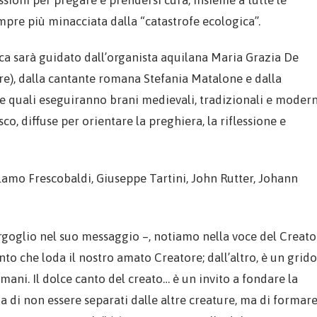
pre più minacciata dalla “catastrofe ecologica”.
ca sarà guidato dall’organista aquilana Maria Grazia De
dre), dalla cantante romana Stefania Matalone e dalla
le quali eseguiranno brani medievali, tradizionali e modern
, diffuse per orientare la preghiera, la riflessione e
lamo Frescobaldi, Giuseppe Tartini, John Rutter, Johann
rgoglio nel suo messaggio –, notiamo nella voce del Creato
nto che loda il nostro amato Creatore; dall’altro, è un grido
ani. Il dolce canto del creato… è un invito a fondare la
a di non essere separati dalle altre creature, ma di formar