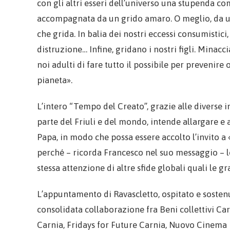
con gli altri esseri dell’universo una stupenda c
accompagnata da un grido amaro. O meglio, da un 
che grida. In balia dei nostri eccessi consumistici
distruzione… Infine, gridano i nostri figli. Minac
noi adulti di fare tutto il possibile per prevenire
pianeta».
L’intero “Tempo del Creato”, grazie alle diverse
parte del Friuli e del mondo, intende allargare e
Papa, in modo che possa essere accolto l’invito a «p
perché – ricorda Francesco nel suo messaggio – l
stessa attenzione di altre sfide globali quali le gravi
L’appuntamento di Ravascletto, ospitato e sostenu
consolidata collaborazione fra Beni collettivi Car
Carnia, Fridays for Future Carnia, Nuovo Cinema D