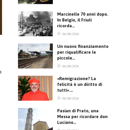
Marcinelle 70 anni dopo.
In Belgio, il Friuli
ricorda…
06/08/2026
Un nuovo finanziamento
per riqualificare le
piccole…
06/08/2026
a
«Remigrazione? La
felicità è un diritto di
tutti».…
06/08/2026
Pasian di Prato, una
Messa per ricordare don
Luciano…