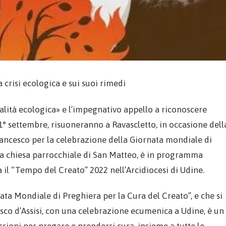
 crisi ecologica e sui suoi rimedi
alità ecologica» e l’impegnativo appello a riconoscere
1° settembre, risuoneranno a Ravascletto, in occasione dell
ancesco per la celebrazione della Giornata mondiale di
ella chiesa parrocchiale di San Matteo, è in programma
a il “Tempo del Creato” 2022 nell’Arcidiocesi di Udine.
nata Mondiale di Preghiera per la Cura del Creato”, e che si
cesco d’Assisi, con una celebrazione ecumenica a Udine, è un
ssioni per pregare e prendersi cura, insieme a tutte le