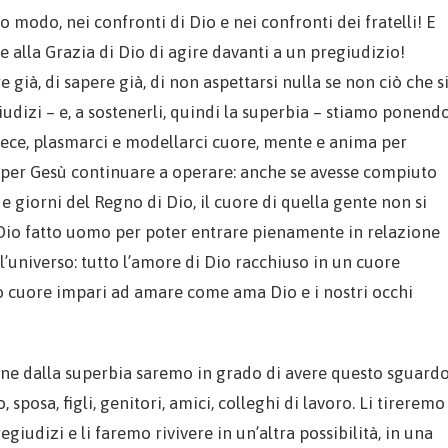
modo, nei confronti di Dio e nei confronti dei fratelli! E
 alla Grazia di Dio di agire davanti a un pregiudizio!
già, di sapere già, di non aspettarsi nulla se non ciò che s
udizi – e, a sostenerli, quindi la superbia – stiamo ponend
nvece, plasmarci e modellarci cuore, mente e anima per
le per Gesù continuare a operare: anche se avesse compiuto
e giorni del Regno di Dio, il cuore di quella gente non si
, Dio fatto uomo per poter entrare pienamente in relazione
l’universo: tutto l’amore di Dio racchiuso in un cuore
o cuore impari ad amare come ama Dio e i nostri occhi
one dalla superbia saremo in grado di avere questo sguard
posa, figli, genitori, amici, colleghi di lavoro. Li tireremo
giudizi e li faremo rivivere in un’altra possibilità, in una