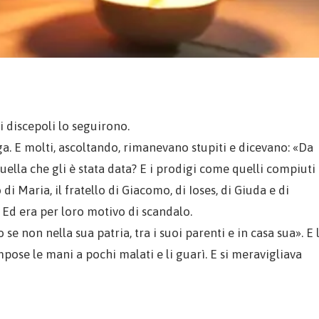
i discepoli lo seguirono.
ga. E molti, ascoltando, rimanevano stupiti e dicevano: «Da
ella che gli è stata data? E i prodigi come quelli compiuti
 di Maria, il fratello di Giacomo, di Ioses, di Giuda e di
 Ed era per loro motivo di scandalo.
e non nella sua patria, tra i suoi parenti e in casa sua». E l
ose le mani a pochi malati e li guarì. E si meravigliava