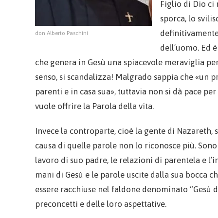
Figlio di Dio ci
sporca, lo svili
definitivamente
don Alberto Paschini
dell’uomo. Ed 
che genera in Gesù una spiacevole meraviglia per 
senso, si scandalizza! Malgrado sappia che «un pro
parenti e in casa sua», tuttavia non si dà pace per
vuole offrire la Parola della vita.
Invece la controparte, cioè la gente di Nazareth, 
causa di quelle parole non lo riconosce più. Sono c
lavoro di suo padre, le relazioni di parentela e l’
mani di Gesù e le parole uscite dalla sua bocca c
essere racchiuse nel faldone denominato “Gesù di
preconcetti e delle loro aspettative.