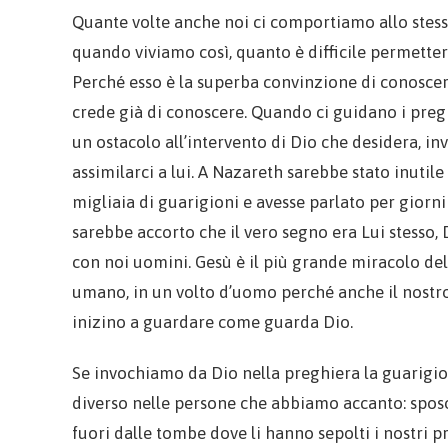
Quante volte anche noi ci comportiamo allo stesso 
quando viviamo così, quanto è difficile permettere
Perché esso è la superba convinzione di conoscere 
crede già di conoscere. Quando ci guidano i pregi
un ostacolo all’intervento di Dio che desidera, i
assimilarci a lui. A Nazareth sarebbe stato inuti
migliaia di guarigioni e avesse parlato per giorni 
sarebbe accorto che il vero segno era Lui stesso
con noi uomini. Gesù è il più grande miracolo del
umano, in un volto d’uomo perché anche il nostr
inizino a guardare come guarda Dio.
Se invochiamo da Dio nella preghiera la guarigi
diverso nelle persone che abbiamo accanto: sposo, s
fuori dalle tombe dove li hanno sepolti i nostri pre