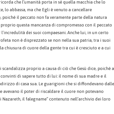
 ricorda che l’umanità porta in sé quella macchia che lo
sce, lo abbassa, ma che Egli è venuto a cancellare
, poiché il peccato non fa veramente parte della natura
è proprio questa mancanza di compromesso con il peccato
l’incredulità dei suoi compaesani. Anche lui, in un certo
feta non è disprezzato se non nella sua patria, tra i suoi
 la chiusura di cuore della gente tra cui è cresciuto e a cui
si scandalizza proprio a causa di ciò che Gesù dice, poiché a
onvinti di sapere tutto di lui: il nome di sua madre e il
indirizzo di casa sua. Le guarigioni che si diffondevano dall
he avevano il poter di riscaldare il cuore non potevano
 Nazareth, il falegname” contenuto nell’archivio dei loro