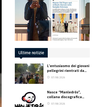
Ultime notizie
L’entusiasmo dei giovani
pellegrini rientrati da…
07/08/2026
Nasce “Manledrôs”,
collana discografica…
07/08/2026