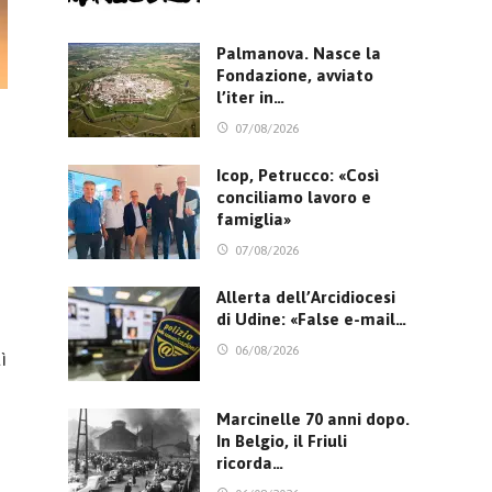
Palmanova. Nasce la
Fondazione, avviato
l’iter in…
07/08/2026
Icop, Petrucco: «Così
conciliamo lavoro e
famiglia»
07/08/2026
Allerta dell’Arcidiocesi
di Udine: «False e-mail…
06/08/2026
ì
Marcinelle 70 anni dopo.
In Belgio, il Friuli
ricorda…