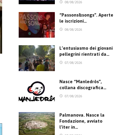
08/08/2026
“Passons&songs”. Aperte
le iscrizioni…
08/08/2026
L’entusiasmo dei giovani
pellegrini rientrati da…
07/08/2026
Nasce “Manledrôs”,
collana discografica…
07/08/2026
Palmanova. Nasce la
Fondazione, avviato
l’iter in…