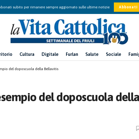
bonati subito per rimanere sempre aggiornato sulle ultime notizie
Abbonati
ritorio
Cultura
Digitale
Furlan
Salute
Sociale
Fami
empio del doposcuola della Bellavitis
l’esempio del doposcuola dell