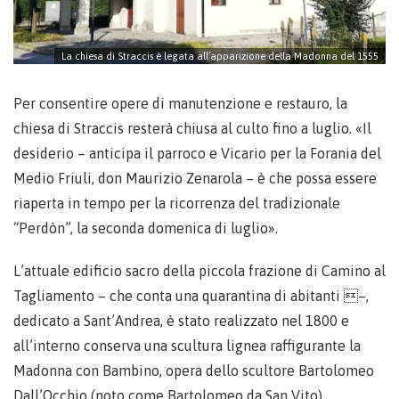
La chiesa di Straccis è legata all’apparizione della Madonna del 1555
Per consentire opere di manutenzione e restauro, la
chiesa di Straccis resterà chiusa al culto fino a luglio. «Il
desiderio – anticipa il parroco e Vicario per la Forania del
Medio Friuli, don Maurizio Zenarola – è che possa essere
riaperta in tempo per la ricorrenza del tradizionale
“Perdòn”, la seconda domenica di luglio».
L’attuale edificio sacro della piccola frazione di Camino al
Tagliamento – che conta una quarantina di abitanti –,
dedicato a Sant’Andrea, è stato realizzato nel 1800 e
all’interno conserva una scultura lignea raffigurante la
Madonna con Bambino, opera dello scultore Bartolomeo
Dall’Occhio (noto come Bartolomeo da San Vito).