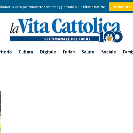
bonati subito per rimanere sempre aggiornato sulle ultime notizie
Abbonati
ritorio
Cultura
Digitale
Furlan
Salute
Sociale
Fami