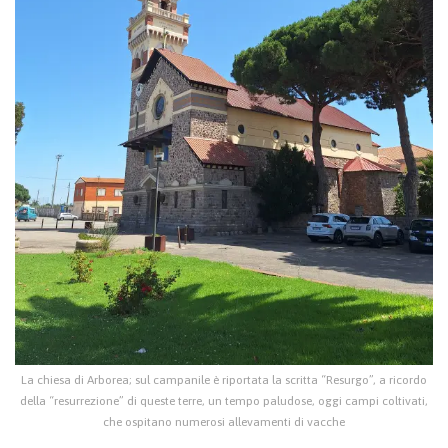
La chiesa di Arborea; sul campanile è riportata la scritta “Resurgo”, a ricordo
della “resurrezione” di queste terre, un tempo paludose, oggi campi coltivati,
che ospitano numerosi allevamenti di vacche