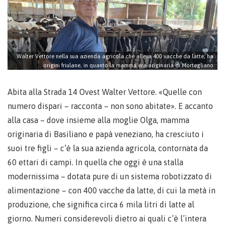
Walter Vettore nella sua azienda agricola che alleva 400 vacche da latte; ha
origini friulane, in quanto la mamma era originaria di Mortegliano
Abita alla Strada 14 Ovest Walter Vettore. «Quelle con
numero dispari – racconta – non sono abitate». E accanto
alla casa – dove insieme alla moglie Olga, mamma
originaria di Basiliano e papà veneziano, ha cresciuto i
suoi tre figli – c’è la sua azienda agricola, contornata da
60 ettari di campi. In quella che oggi è una stalla
modernissima – dotata pure di un sistema robotizzato di
alimentazione – con 400 vacche da latte, di cui la metà in
produzione, che significa circa 6 mila litri di latte al
giorno. Numeri considerevoli dietro ai quali c’è l’intera