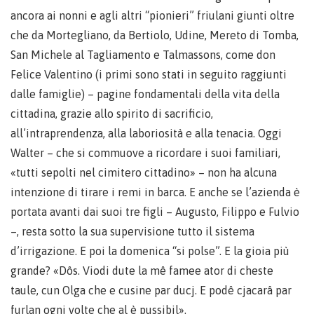
ancora ai nonni e agli altri “pionieri” friulani giunti oltre
che da Mortegliano, da Bertiolo, Udine, Mereto di Tomba,
San Michele al Tagliamento e Talmassons, come don
Felice Valentino (i primi sono stati in seguito raggiunti
dalle famiglie) – pagine fondamentali della vita della
cittadina, grazie allo spirito di sacrificio,
all’intraprendenza, alla laboriosità e alla tenacia. Oggi
Walter – che si commuove a ricordare i suoi familiari,
«tutti sepolti nel cimitero cittadino» – non ha alcuna
intenzione di tirare i remi in barca. E anche se l’azienda è
portata avanti dai suoi tre figli – Augusto, Filippo e Fulvio
–, resta sotto la sua supervisione tutto il sistema
d’irrigazione. E poi la domenica “si polse”. E la gioia più
grande? «Dôs. Viodi dute la mê famee ator di cheste
taule, cun Olga che e cusine par ducj. E podê cjacarâ par
furlan ogni volte che al è pussibil».