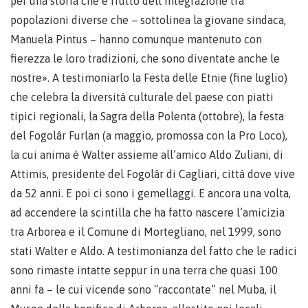
per una storia che è frutto dell’integrazione tra
popolazioni diverse che – sottolinea la giovane sindaca,
Manuela Pintus – hanno comunque mantenuto con
fierezza le loro tradizioni, che sono diventate anche le
nostre». A testimoniarlo la Festa delle Etnie (fine luglio)
che celebra la diversità culturale del paese con piatti
tipici regionali, la Sagra della Polenta (ottobre), la festa
del Fogolâr Furlan (a maggio, promossa con la Pro Loco),
la cui anima è Walter assieme all’amico Aldo Zuliani, di
Attimis, presidente del Fogolâr di Cagliari, città dove vive
da 52 anni. E poi ci sono i gemellaggi. E ancora una volta,
ad accendere la scintilla che ha fatto nascere l’amicizia
tra Arborea e il Comune di Mortegliano, nel 1999, sono
stati Walter e Aldo. A testimonianza del fatto che le radici
sono rimaste intatte seppur in una terra che quasi 100
anni fa – le cui vicende sono “raccontate” nel Muba, il