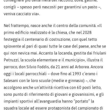
consegnare più della metà del raccolto, uova, galline,
conigli – spesso però nascosti per garantirsi un pasto –,
veniva cacciato via».
Nel frattempo, nasce anche il centro della comunità. «Il
primo edificio realizzato è la chiesa, che nel 2028
festeggia il centenario di costruzione, con quel tetto
spiovente al pari di quasi tutte le case del paese, anche se
qui non nevica mai. Accanto la locanda, gestita dai friulani
Petruzzi, la scuola elementare e il municipio», illustra il
parroco, don Silvio Foddis, da 21 anni ad Arborea. Ancora
oggi i locali parrocchiali – dove fino al 1993 c’erano i
Salesani con le loro scuole (medie e ginnasio) –, che
accolgono anche un’attività ricettiva con 60 posti letto,
sono punto di riferimento di giovani e giovanissimi, e gli
impianti sportivi all’avanguardia hanno “portato” la
squadra locale ad essere protagonista del campionato di