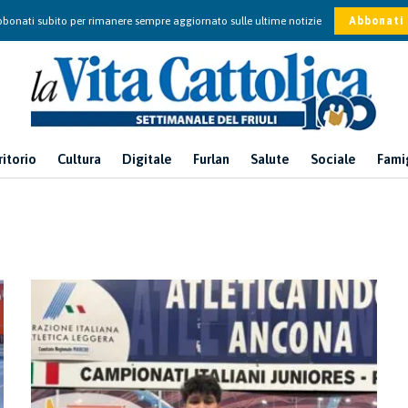
bonati subito per rimanere sempre aggiornato sulle ultime notizie
Abbonati
ritorio
Cultura
Digitale
Furlan
Salute
Sociale
Fami