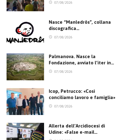
07/08/2026
Nasce “Manledrôs”, collana
discografica…
07/08/2026
Palmanova. Nasce la
Fondazione, avviato l’iter in…
07/08/2026
Icop, Petrucco: «Così
conciliamo lavoro e famiglia»
07/08/2026
Allerta dell’Arcidiocesi di
Udine: «False e-mail…