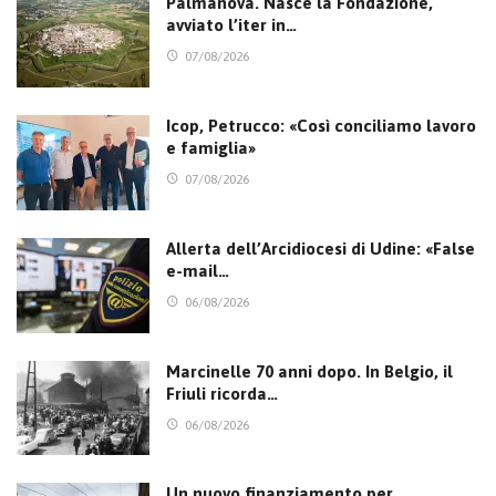
Palmanova. Nasce la Fondazione,
avviato l’iter in…
07/08/2026
Icop, Petrucco: «Così conciliamo lavoro
e famiglia»
07/08/2026
Allerta dell’Arcidiocesi di Udine: «False
e-mail…
06/08/2026
Marcinelle 70 anni dopo. In Belgio, il
Friuli ricorda…
06/08/2026
Un nuovo finanziamento per