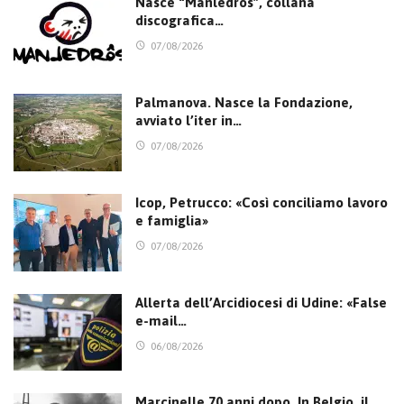
Nasce “Manledrôs”, collana
discografica…
07/08/2026
Palmanova. Nasce la Fondazione,
avviato l’iter in…
07/08/2026
Icop, Petrucco: «Così conciliamo lavoro
e famiglia»
07/08/2026
Allerta dell’Arcidiocesi di Udine: «False
e-mail…
06/08/2026
Marcinelle 70 anni dopo. In Belgio, il