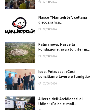
07/08/2026
Nasce “Manledrôs”, collana
discografica…
07/08/2026
Palmanova. Nasce la
Fondazione, avviato l’iter in…
07/08/2026
Icop, Petrucco: «Così
conciliamo lavoro e famiglia»
07/08/2026
Allerta dell’Arcidiocesi di
Udine: «False e-mail…