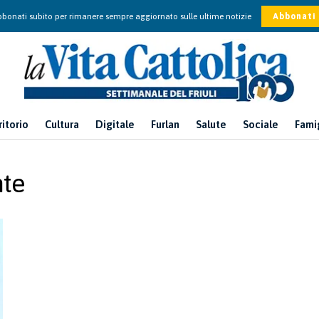
bonati subito per rimanere sempre aggiornato sulle ultime notizie
Abbonati
ritorio
Cultura
Digitale
Furlan
Salute
Sociale
Fami
nte