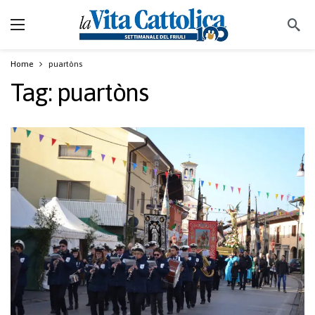
Home
puartòns
Tag:
puartòns