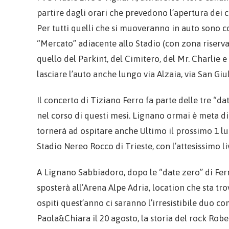
partire dagli orari che prevedono l’apertura dei can
Per tutti quelli che si muoveranno in auto sono co
“Mercato” adiacente allo Stadio (con zona riserva
quello del Parkint, del Cimitero, del Mr. Charlie e
lasciare l’auto anche lungo via Alzaia, via San Giu
Il concerto di Tiziano Ferro fa parte delle tre “da
nel corso di questi mesi. Lignano ormai è meta d
tornerà ad ospitare anche Ultimo il prossimo 1 lug
Stadio Nereo Rocco di Trieste, con l’attesissimo l
A Lignano Sabbiadoro, dopo le “date zero” di Ferro
sposterà all’Arena Alpe Adria, location che sta tr
ospiti quest’anno ci saranno l’irresistibile duo com
Paola&Chiara il 20 agosto, la storia del rock Robe