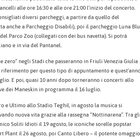
celli alle ore 16:30 e alle ore 21:00 l’inizio del concerto.
nsigliati diversi parcheggi, a partire da quello del
ta anche a Parcheggio Disabili), poi il parcheggio Luna Blu
 del Parco Zoo (collegati con dei bus navetta). Si potrà
liano e in via del Pantanel.
te zero” negli Stadi che passeranno in Friuli Venezia Giulia
i riferimento per questo tipo di appuntamento e quest’ann
lio. E poi, quasi 10 anni dopo torneranno i concerti allo
ive dei Maneskin in programma il 16 luglio.
 e Ultimo allo Stadio Teghil, in agosto la musica si
ovando nuova vita grazie alla rassegna “Nottinarena”. Tra gl
ico Soliti Idioti il 19 agosto, le iconiche sorelle popstar
rt Plant il 26 agosto, poi Canto Libero – il potente omaggio