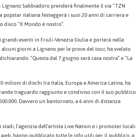
 di Lignano Sabbiadoro prenderà finalmente il via “TZN
La popstar italiana festeggerà i suoi 20 anni di carriera e
mo disco “Il Mondo è nostro”.
di grandi eventi in Friuli-Venezia Giulia e porterà nella
a alcuni giorni a Lignano per le prove del tour, ha svelato
a, dichiarando: “Questa dal 7 giugno sarà casa nostra” e “La
0 milioni di dischi tra Italia, Europa e America Latina, ha
ande traguardo raggiunto e condiviso con il suo pubblico
 500.000. Davvero un bentornato, a 6 anni di distanza
 stadi, l’agenzia dell’artista Live Nation e i promoter locali
web, hanno pubblicato tutte le info utili per il pubblico, a