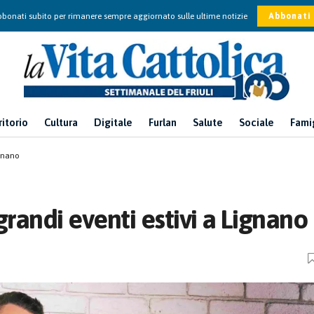
bonati subito per rimanere sempre aggiornato sulle ultime notizie
Abbonati
ritorio
Cultura
Digitale
Furlan
Salute
Sociale
Fami
ignano
 grandi eventi estivi a Lignano