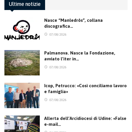
Ultime notizie
Nasce “Manledrôs”, collana
discografica…
07/08/2026
Palmanova. Nasce la Fondazione,
avviato l’iter in…
07/08/2026
Icop, Petrucco: «Così conciliamo lavoro
e famiglia»
07/08/2026
Allerta dell’Arcidiocesi di Udine: «False
e-mail…