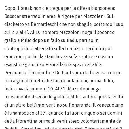
Dopo il break non c’è tregua per la difesa bianconera:
Babacar atterrato in area, è rigore per Mazzoleni. Sul
dischetto va Bernardeschi che non sbaglia, portando i suoi
sul 2-2 al 6′. Al 10′ sempre Mazzoleni nega il secondo
giallo a Milic dopo un fallo su Badu, partito in
contropiede e atterrato sulla trequarti. Da qui in poi
emozioni poche, la stanchezza si fa sentire e così un
esausto e generoso Perica lascia spazio al 26′ a
Penaranda. Un minuto e De Paul sfiora la traversa con un
tiro a giro di quelli che fan ricordare chi, prima di lui,
indossava la numero 10. Al 31′ Mazzoleni nega
nuovamente il secondo giallo a Milic, autore questa volta
di un altro bell’interventino su Penaranda. Il venezuelano
è funambolico al 37′, quando fa fuori cinque o sei uomini
della Fiorentina prima di venir steso volontariamente da
Badelj . Cartellino… giallo, non sia mai. Termina così sul 2-