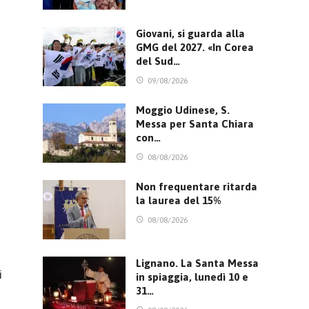
Giovani, si guarda alla
GMG del 2027. «In Corea
del Sud…
09/08/2026
Moggio Udinese, S.
Messa per Santa Chiara
con…
08/08/2026
Non frequentare ritarda
la laurea del 15%
08/08/2026
Lignano. La Santa Messa
i
in spiaggia, lunedì 10 e
31…