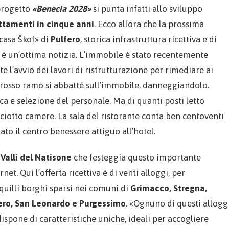
 progetto
«Benecia 2028»
si punta infatti allo sviluppo
ttamenti in cinque anni
. Ecco allora che la prossima
/casa Škof» di
Pulfero
, storica infrastruttura ricettiva e di
, è un’ottima notizia. L’immobile è stato recentemente
 l’avvio dei lavori di ristrutturazione per rimediare ai
rosso ramo si abbatté sull’immobile, danneggiandolo.
ca e selezione del personale. Ma di quanti posti letto
ciotto camere. La sala del ristorante conta ben centoventi
to il centro benessere attiguo all’hotel.
 Valli del Natisone
che festeggia questo importante
et. Qui l’offerta ricettiva è di venti alloggi, per
nquilli borghi sparsi nei comuni di
Grimacco, Stregna,
fero, San Leonardo e Purgessimo
. «Ognuno di questi allogg
dispone di caratteristiche uniche, ideali per accogliere