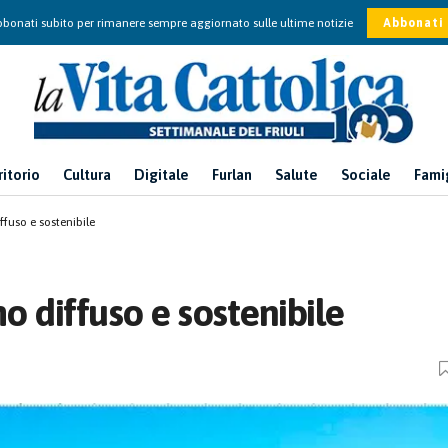
bonati subito per rimanere sempre aggiornato sulle ultime notizie
Abbonati
ritorio
Cultura
Digitale
Furlan
Salute
Sociale
Fami
ffuso e sostenibile
mo diffuso e sostenibile