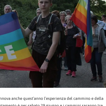
i rinnova anche quest’anno l’esperienza del cammino e della
untamento è per sabato 29 giugno e i cammini saranno tre,