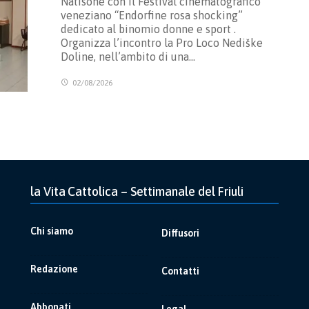
Natisone con il Festival cinematografico
veneziano “Endorfine rosa shocking”
dedicato al binomio donne e sport .
Organizza l’incontro la Pro Loco Nediške
Doline, nell’ambito di una…
02/08/2026
la Vita Cattolica – Settimanale del Friuli
Chi siamo
Diffusori
Redazione
Contatti
Abbonati