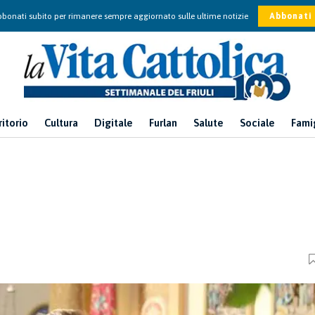
bonati subito per rimanere sempre aggiornato sulle ultime notizie
Abbonati
ritorio
Cultura
Digitale
Furlan
Salute
Sociale
Fami