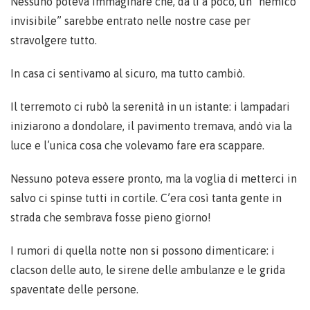
Nessuno poteva immaginare che, da lì a poco, un “nemico
invisibile” sarebbe entrato nelle nostre case per
stravolgere tutto.
In casa ci sentivamo al sicuro, ma tutto cambiò.
Il terremoto ci rubò la serenità in un istante: i lampadari
iniziarono a dondolare, il pavimento tremava, andò via la
luce e l’unica cosa che volevamo fare era scappare.
Nessuno poteva essere pronto, ma la voglia di metterci in
salvo ci spinse tutti in cortile. C’era così tanta gente in
strada che sembrava fosse pieno giorno!
I rumori di quella notte non si possono dimenticare: i
clacson delle auto, le sirene delle ambulanze e le grida
spaventate delle persone.