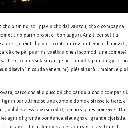
e che o sin nô, se i gjavìn chê dal Vanzeli, che e compagnà i
 cometis no parin propit di bon auguri. Anzit, par solit a
dazions e, cuant che no si contentin dal dut, ancje di muarts,
 parcè che pai puarins, vuelistu che si scomodi une comete?
 sachete, i conts si fasin ancje pes cometis: plui lungje e sar
, a disevin ‘in cauda venenum’), piês al sarà il malan, e plui
lovarà, parcè che al è pussibil che par dulà che e comparìs l
 tignìn par ultime: se une comete dome e sfrisse la tiere, e
cumò, nol devi jessi mai sucedût, ma no si pues mai savê… Dut
 siet agns di grande bondance, siet agns di grande cjaristie,
 e siet agns che lis feminis a restaran sterpis. Si trate di