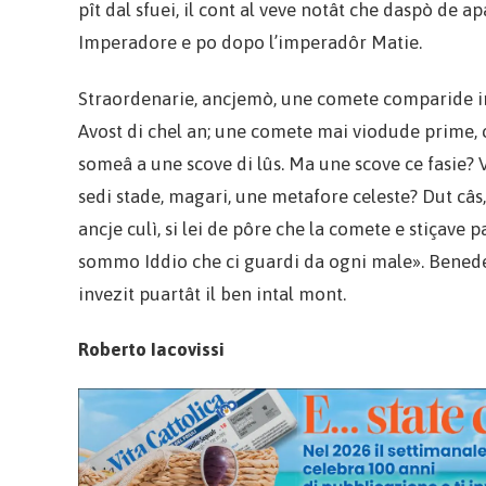
pît dal sfuei, il cont al veve notât che daspò de a
Imperadore e po dopo l’imperadôr Matie.
Straordenarie, ancjemò, une comete comparide in Cj
Avost di chel an; une comete mai viodude prime, cu 
someâ a une scove di lûs. Ma une scove ce fasie? V
sedi stade, magari, une metafore celeste? Dut câs, t
ancje culì, si lei de pôre che la comete e stiçave p
sommo Iddio che ci guardi da ogni male». Benedet
invezit puartât il ben intal mont.
Roberto Iacovissi