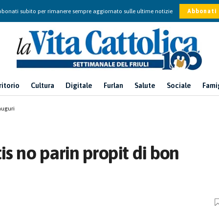
bonati subito per rimanere sempre aggiornato sulle ultime notizie
Abbonati
ritorio
Cultura
Digitale
Furlan
Salute
Sociale
Fami
auguri
tis no parin propit di bon