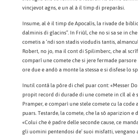
vincjevot agns, e un al à il timp di preparâsi.
Insume, al è il timp de Apocalìs, la rivade de biblic
dalminis di glacins”. In Friûl, che no si sa se in c
cometis a ‘ndi son stadis viodudis tantis, almancul
Robert, no jo, ma il cont di Spilimberc, che al scrîf
comparî une comete che si jere fermade parsore il 
ore due e andò a monte la stessa e si disfese lo s
Inutil contâ la pôre di chel puar cont: «Messer
propit record di durade di une comete in cîl al è s
Pramper, e comparì une stele comete cu la code a
puars. Testarde, la comete, che la sô aparizion e
«Colui che è padre delle seconde cause, ce manda 
gli uomini pentendosi de’ suoi misfatti, vengano a