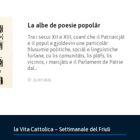
La albe de poesie popolâr
Tra i secui XII e XIII, cuant che il Patriarcjât
e il popul a gjoldevin une particolâr
filusumie politiche, sociâl e linguistiche
furlane, cu lis comunitâts, lis plêfs, lis
viciniis, i marcjâts e il Parlament de Patrie
dal…
21/07/2026
la Vita Cattolica – Settimanale del Friuli