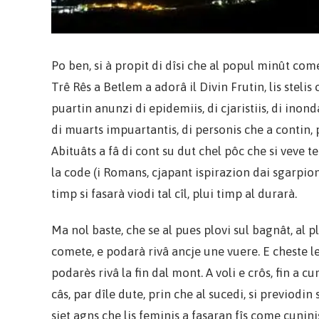
Po ben, si à propit di dîsi che al popul minût com
Trê Rês a Betlem a adorâ il Divin Frutin, lis stelis
puartin anunzi di epidemiis, di cjaristiis, di inon
di muarts impuartantis, di personis che a contin,
Abituâts a fâ di cont su dut chel pôc che si veve te
la code (i Romans, cjapant ispirazion dai sgarpions
timp si fasarà viodi tal cîl, plui timp al durarà.
Ma nol baste, che se al pues plovi sul bagnât, al p
comete, e podarà rivâ ancje une vuere. E cheste le
podarès rivâ la fin dal mont. A voli e crôs, fin a 
câs, par dîle dute, prin che al sucedi, si previodin
siet agns che lis feminis a fasaran fîs come cuninis