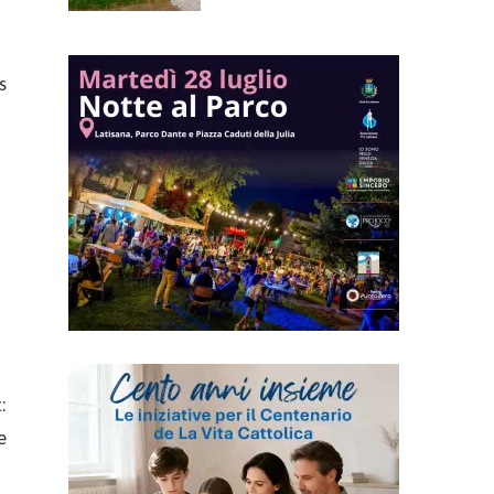
s
:
e