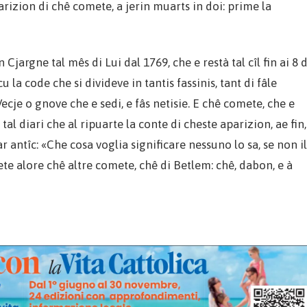
parizion di chê comete, a jerin muarts in doi: prime la
argne tal mês di Lui dal 1769, che e restà tal cîl fin ai 8 d
la code che si divideve in tantis fassinis, tant di fâle
ecje o gnove che e sedi, e fâs netisie. E chê comete, che e
al diari che al ripuarte la conte di cheste aparizion, ae fin,
ar antîc: «Che cosa voglia significare nessuno lo sa, se non il
e alore chê altre comete, chê di Betlem: chê, dabon, e à