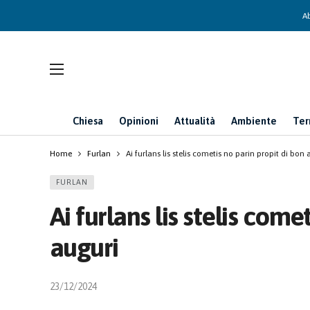
Ab
Chiesa
Opinioni
Attualità
Ambiente
Ter
Home
Furlan
Ai furlans lis stelis cometis no parin propit di bon 
FURLAN
Ai furlans lis stelis come
auguri
23/12/2024