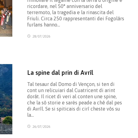
rinnovare il legame con la terra d’origine e
ricordare, nel 50° anniversario del
terremoto, la tragedia e la rinascita del
Friuli. Circa 250 rappresentanti dei Fogolârs
furlans hanno…
28/07/2026
La spine dal prin di Avrîl
Tal tesaur dal Domo di Vençon, si ten di
cont un relicuiari dal Cuatricent di arint
dorât. Il ricet di veri al conten une spine,
che la sô storie e sarès peade a chê dal pes
di Avrîl. Se si spiticais di cirî cheste vôs su
la…
26/07/2026