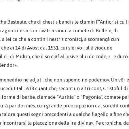
he Besteate, che di chestis bandis le clamin l’”Anticrist cu li
hei agnorums a son rivâts a viodi la comete di Betlem, di
 a lei ce che a contin i nestris croniscj, a scomençâ cun
 che ai 14 di Avost dal 1531, cui siei voi, al à viodude
cîl di Midun, che il so cjâf al lusive plui de code, «…e durò
plendor».
 Domeneddio ne adjuti, che non sapemo ne podemo». Un vêr e
ucedût tal 1618 cuant che, secont un altri cont, Cristoful di
 forme di barbe, clamade “Auritia” o “Pagonia”, comete pai
 durà par doi mês, cun grande preocupazion dal soredit cont
talora questi segni precedenti a qualche flagello a fine ch
 incontrarsi la placazione della ira divina». Pe croniche, da