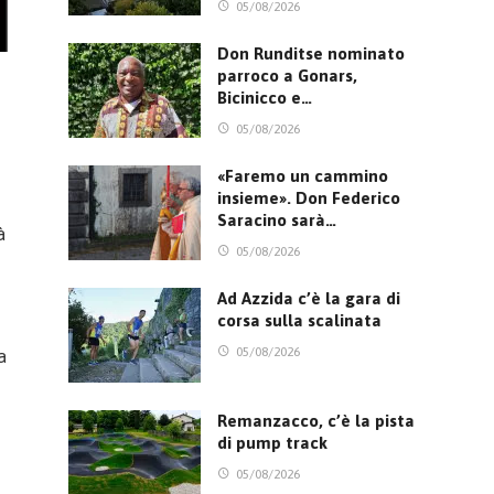
05/08/2026
Don Runditse nominato
parroco a Gonars,
Bicinicco e…
05/08/2026
«Faremo un cammino
insieme». Don Federico
Saracino sarà…
à
05/08/2026
Ad Azzida c’è la gara di
corsa sulla scalinata
05/08/2026
a
Remanzacco, c’è la pista
di pump track
05/08/2026