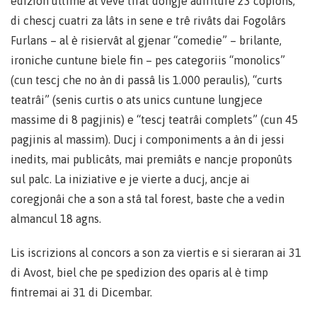
edizion ultime al veve tirât dongje adiriture 23 copions,
di chescj cuatri za lâts in sene e trê rivâts dai Fogolârs
Furlans – al è risiervât al gjenar “comedie” – brilante,
ironiche cuntune biele fin – pes categoriis “monolics”
(cun tescj che no àn di passâ lis 1.000 peraulis), “curts
teatrâi” (senis curtis o ats unics cuntune lungjece
massime di 8 pagjinis) e “tescj teatrâi complets” (cun 45
pagjinis al massim). Ducj i componiments a àn di jessi
inedits, mai publicâts, mai premiâts e nancje proponûts
sul palc. La iniziative e je vierte a ducj, ancje ai
coregjonâi che a son a stâ tal forest, baste che a vedin
almancul 18 agns.
Lis iscrizions al concors a son za viertis e si sieraran ai 31
di Avost, biel che pe spedizion des oparis al è timp
fintremai ai 31 di Dicembar.