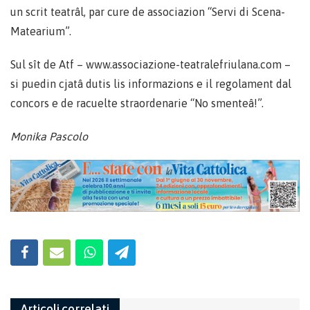
un scrit teatrâl, par cure de associazion “Servi di Scena-
Matearium”.
Sul sît de Atf – www.associazione-teatralefriulana.com –
si puedin cjatâ dutis lis informazions e il regolament dal
concors e de racuelte straordenarie “No smenteâ!”.
Monika Pascolo
Articoli correlati