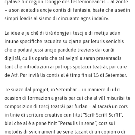
cjatave fûr regjon. Dongje des testemoneancis – al zonte
– a son acetadis ancje contis di fantasie, baste che a sedin
simpri leadis al sisme di cincuante agns indaûr».
La idee e je chê di tirâ dongje i tescj e di metiju adun
intune specifiche racuelte su cjarte par leturis senichis
che e podarà jessi ancje pandude traviers dai canâi
digjitâi, cu lis oparis che tal avignî a saran presentadis
tant che introduzion ai putrops spetacui teatrâi, par cure
de Atf. Par inviâ lis contis al è timp fin ai 15 di Setembar.
Te suaze dal progjet, in Setembar – in maniere di ufrî
ocasion di formazion a gratis par cui che al vûl misurâsi te
composizion di tescj teatrâi par furlan – al tacarà un cors
in linie di scriture creative cun titul “Scrîf Scrîf! Scrîf!”,
biel che al è a pene finît “Peraulis in sene”, cors sui
metodis di svicinament ae sene tacant di un copion o di