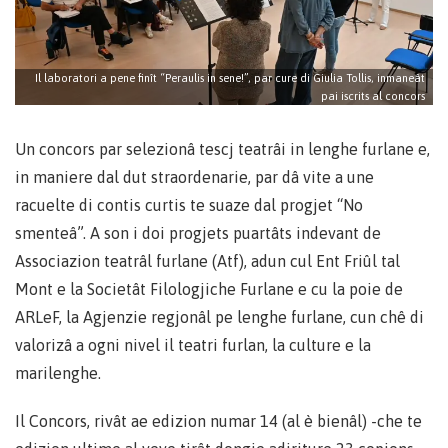
Il laboratori a pene finît “Peraulis in sene!”, par cure di Giulia Tollis, inmaneât
pai iscrits al concors
Un concors par selezionâ tescj teatrâi in lenghe furlane e,
in maniere dal dut straordenarie, par dâ vite a une
racuelte di contis curtis te suaze dal progjet “No
smenteâ”. A son i doi progjets puartâts indevant de
Associazion teatrâl furlane (Atf), adun cul Ent Friûl tal
Mont e la Societât Filologjiche Furlane e cu la poie de
ARLeF, la Agjenzie regjonâl pe lenghe furlane, cun chê di
valorizâ a ogni nivel il teatri furlan, la culture e la
marilenghe.
Il Concors, rivât ae edizion numar 14 (al è bienâl) -che te