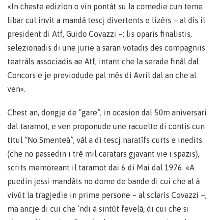
«In cheste edizion o vin pontât su la comedie cun teme
libar cul invît a mandâ tescj divertents e lizêrs – al dîs il
president di Atf, Guido Covazzi –; lis oparis finalistis,
selezionadis di une jurie a saran votadis des compagniis
teatrâls associadis ae Atf, intant che la serade finâl dal
Concors e je previodude pal mês di Avríl dal an che al
ven».
Chest an, dongje de “gare”, in ocasion dal 50m aniversari
dal taramot, e ven proponude une racuelte di contis cun
titul “No Smenteâ”, vâl a dî tescj naratîfs curts e inedits
(che no passedin i trê mil caratars gjavant vie i spazis),
scrits memoreant il taramot dai 6 di Mai dal 1976. «A
puedin jessi mandâts no dome de bande di cui che al à
vivût la tragjedie in prime persone – al sclarìs Covazzi –,
ma ancje di cui che ’ndi à sintût fevelâ, di cui che si