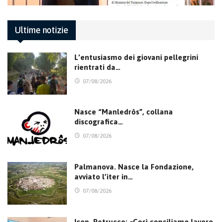
Ultime notizie
L’entusiasmo dei giovani pellegrini
rientrati da…
07/08/2026
Nasce “Manledrôs”, collana
discografica…
07/08/2026
Palmanova. Nasce la Fondazione,
avviato l’iter in…
07/08/2026
Icop, Petrucco: «Così conciliamo lavoro