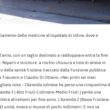
ollamento delle medicine al’ospedale di Udine, dove è
l’anno, con un taglio destinato a raddoppiare entra la fine
Reparti e strutture a rischio chiusura e liste di attesa in
o della sanità friulana tracciato dalla Funzione pubblica
a Traunero e Claudio Di Ottavio. «Nei primi sei mesi
tagliata nota – l’Azienda udinese ha perso una cinquantina d
enda 3 ( Alto Friuli-Collinare-Medio Friuli ) perde una
derà altrettanti per fine anno. L’Azienda 2 (Bassa Friulana 
2 unità, invece si muove di pochi millimetri. E non va