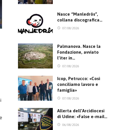
Nasce “Manledrôs”,
collana discografica…
07/08/2026
Palmanova. Nasce la
Fondazione, avviato
l’iter in…
07/08/2026
Icop, Petrucco: «Così
conciliamo lavoro e
famiglia»
07/08/2026
i
Allerta dell’Arcidiocesi
di Udine: «False e-mail…
e
06/08/2026