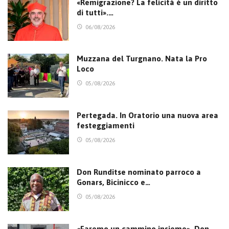
«Remigrazione? La felicità è un diritto
di tutti».…
06/08/2026
Muzzana del Turgnano. Nata la Pro
Loco
05/08/2026
Pertegada. In Oratorio una nuova area
festeggiamenti
05/08/2026
Don Runditse nominato parroco a
Gonars, Bicinicco e…
05/08/2026
«Faremo un cammino insieme». Don