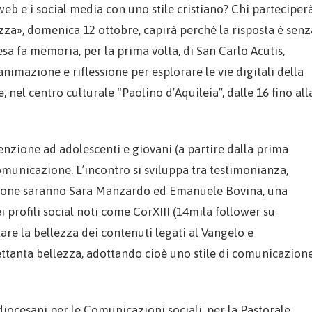
l web e i social media con uno stile cristiano? Chi parteciper
ezza», domenica 12 ottobre, capirà perché la risposta è senz
esa fa memoria, per la prima volta, di San Carlo Acutis,
imazione e riflessione per esplorare le vie digitali della
nel centro culturale “Paolino d’Aquileia”, dalle 16 fino all
tenzione ad adolescenti e giovani (a partire dalla prima
comunicazione. L’incontro si sviluppa tra testimonianza,
essione saranno Sara Manzardo ed Emanuele Bovina, una
ei profili social noti come CorXIII (14mila follower su
are la bellezza dei contenuti legati al Vangelo e
rettanta bellezza, adottando cioè uno stile di comunicazion
diocesani per le Comunicazioni sociali, per la Pastorale