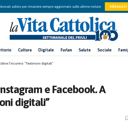
bonati subito per rimanere sempre aggiornato sulle ultime notizie
Abbonati
ritorio
Cultura
Digitale
Furlan
Salute
Sociale
Fami
dine l’incontro “Testimoni digitali”
 Instagram e Facebook. A
ni digitali”