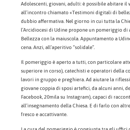
Adolescenti, giovani, adulti: è possibile abitare i
all’incontro chiamato «Testimoni digitali di bell
dubbio affermativa. Nel giorno in cui tutta la Chi
l’Arcidiocesi di Udine propone un pomeriggio di an
Bellezza con la maiuscola. Appuntamento a Udine, 
cena. Anzi, all’aperitivo “solidale”.
Il pomeriggio è aperto a tutti, con particolare at
superiore in corso), catechisti e operatori della 
lavori in gruppo e preghiera. Ad aiutare la rifl
giovane coppia di sposi artefici, da alcuni anni, d
Facebook, 20mila su Instagram), capaci di raccont
all’insegnamento della Chiesa. E di farlo con alt
fresco e accattivante.
La cura del pomeriggio è congiunta tra gli uffici 