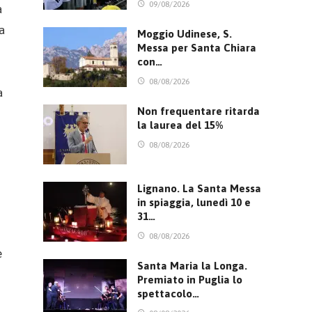
09/08/2026
à
a
Moggio Udinese, S.
Messa per Santa Chiara
con…
08/08/2026
a
Non frequentare ritarda
la laurea del 15%
08/08/2026
Lignano. La Santa Messa
in spiaggia, lunedì 10 e
31…
08/08/2026
e
Santa Maria la Longa.
Premiato in Puglia lo
spettacolo…