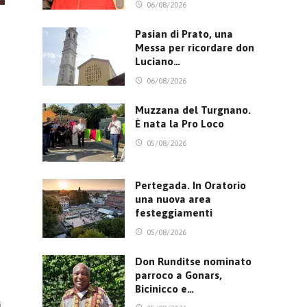
06/08/2026
Pasian di Prato, una
Messa per ricordare don
Luciano…
06/08/2026
Muzzana del Turgnano.
È nata la Pro Loco
05/08/2026
Pertegada. In Oratorio
una nuova area
festeggiamenti
05/08/2026
Don Runditse nominato
parroco a Gonars,
Bicinicco e…
i