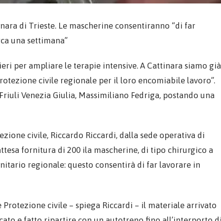
nara di Trieste. Le mascherine consentiranno “di far
irca una settimana”
ieri per ampliare le terapie intensive. A Cattinara siamo già
 Protezione civile regionale per il loro encomiabile lavoro”.
el Friuli Venezia Giulia, Massimiliano Fedriga, postando una
ezione civile, Riccardo Riccardi, dalla sede operativa di
tesa fornitura di 200 ila mascherine, di tipo chirurgico a
anitario regionale: questo consentirà di far lavorare in
Protezione civile – spiega Riccardi – il materiale arrivato
cato e fatto ripartire con un autotreno fino all’interporto d