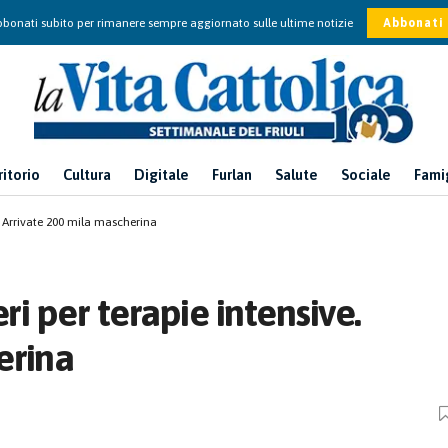
bonati subito per rimanere sempre aggiornato sulle ultime notizie
Abbonati
ritorio
Cultura
Digitale
Furlan
Salute
Sociale
Fami
e. Arrivate 200 mila mascherina
ri per terapie intensive.
erina