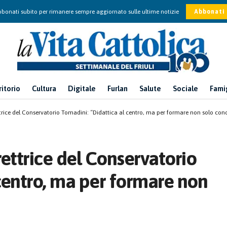
bonati subito per rimanere sempre aggiornato sulle ultime notizie
Abbonati
ritorio
Cultura
Digitale
Furlan
Salute
Sociale
Fami
trice del Conservatorio Tomadini: “Didattica al centro, ma per formare non solo conce
rettrice del Conservatorio
 centro, ma per formare non