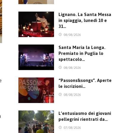
Lignano. La Santa Messa
in spiaggia, lunedì 10 e
31…
08/08/2026
Santa Maria la Longa.
Premiato in Puglia lo
spettacolo…
08/08/2026
e
“Passons&songs”. Aperte
le iscrizioni…
08/08/2026
L’entusiasmo dei giovani
n
pellegrini rientrati da…
07/08/2026