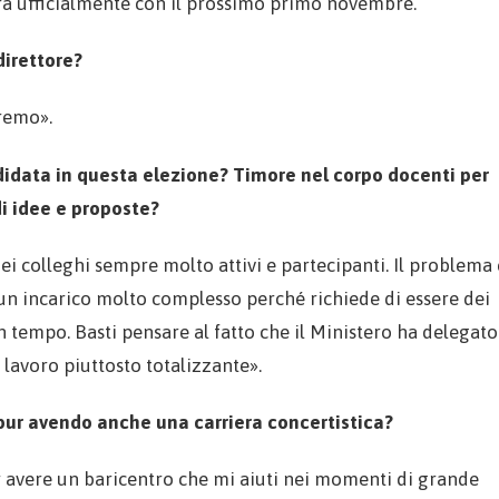
rà ufficialmente con il prossimo primo novembre.
direttore?
remo».
ndidata in questa elezione? Timore nel corpo docenti per
i idee e proposte?
i colleghi sempre molto attivi e partecipanti. Il problema 
un incarico molto complesso perché richiede di essere dei
 tempo. Basti pensare al fatto che il Ministero ha delegato
n lavoro piuttosto totalizzante».
, pur avendo anche una carriera concertistica?
 avere un baricentro che mi aiuti nei momenti di grande