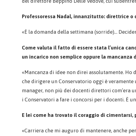
del direttore Beppino Delle Vedove, cui subentre
Professoressa Nadal, innanzitutto: direttrice o 
«È la domanda della settimana (sorride)… Decide
Come valuta il fatto di essere stata l’unica ca
un incarico non semplice oppure la mancanza d
«Mancanza di idee non direi assolutamente. Ho de
che dirigere un Conservatorio oggi è veramente 
manager, non più dei docenti direttori com’era un
i Conservatori a fare i concorsi per i docenti. È u
E lei come ha trovato il coraggio di cimentarsi
«Carriera che mi auguro di mantenere, anche per