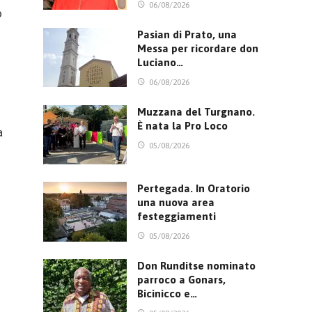
06/08/2026
o
Pasian di Prato, una
Messa per ricordare don
Luciano…
06/08/2026
Muzzana del Turgnano.
È nata la Pro Loco
a
05/08/2026
Pertegada. In Oratorio
una nuova area
festeggiamenti
05/08/2026
Don Runditse nominato
parroco a Gonars,
Bicinicco e…