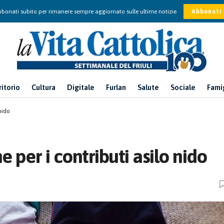
bonati subito per rimanere sempre aggiornato sulle ultime notizie
Abbonati
ritorio
Cultura
Digitale
Furlan
Salute
Sociale
Fami
nido
 per i contributi asilo nido