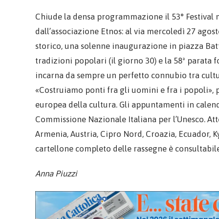
Chiude la densa programmazione il 53° Festival m
dall’associazione Etnos: al via mercoledì 27 agost
storico, una solenne inaugurazione in piazza Batti
tradizioni popolari (il giorno 30) e la 58ª parata 
incarna da sempre un perfetto connubio tra cultur
«Costruiamo ponti fra gli uomini e fra i popoli», 
europea della cultura. Gli appuntamenti in calend
Commissione Nazionale Italiana per l’Unesco. Atte
Armenia, Austria, Cipro Nord, Croazia, Ecuador, Ky
cartellone completo delle rassegne è consultabile
Anna Piuzzi