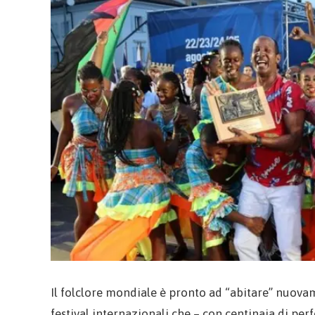
Il folclore mondiale è pronto ad “abitare” nuovame
festival internazionali che – con centinaia di pe