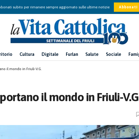
bonati subito per rimanere sempre aggiornato sulle ultime notizie
Abbonati
ritorio
Cultura
Digitale
Furlan
Salute
Sociale
Fami
ano il mondo in Friuli-V.G.
 portano il mondo in Friuli-V.G