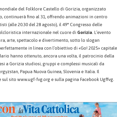
ondiale del Folklore Castello di Gorizia, organizzato
o, continuerà fino al 31, offrendo animazioni in centro
sti (alle 20.30 del 28 agosto), il 49° Congresso delle
folcloristica internazionale nel cuore di
Gorizia
. L’evento
a, arte, spettacolo e divertimento, sotto lo slogan
perfettamente in linea con l’obiettivo di «Go! 2025» capitale
ario hanno ottenuto, ancora una volta, il patrocinio della
si a Gorizia studiosi, gruppi e complessi musicali da
rgyzstan, Papua Nuova Guinea, Slovenia e Italia. Il
 sul sito www.ugf-fvg.org e sulla pagina Facebook Ugffvg.