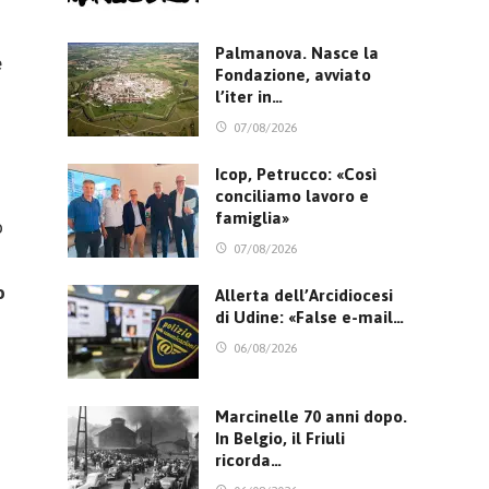
Palmanova. Nasce la
e
Fondazione, avviato
l’iter in…
07/08/2026
Icop, Petrucco: «Così
conciliamo lavoro e
famiglia»
o
07/08/2026
o
Allerta dell’Arcidiocesi
di Udine: «False e-mail…
06/08/2026
Marcinelle 70 anni dopo.
In Belgio, il Friuli
ricorda…