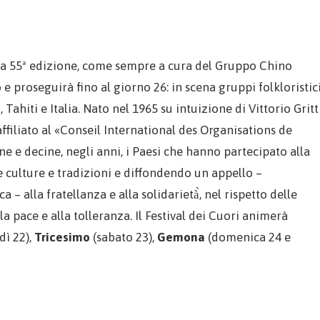
alla 55ª edizione, come sempre a cura del Gruppo Chino
e proseguirà fino al giorno 26: in scena gruppi folkloristic
ahiti e Italia. Nato nel 1965 su intuizione di Vittorio Gritti
affiliato al «Conseil International des Organisations de
ine e decine, negli anni, i Paesi che hanno partecipato alla
e culture e tradizioni e diffondendo un appello –
– alla fratellanza e alla solidarietà̀, nel rispetto delle
a pace e alla tolleranza. Il Festival dei Cuori animerà
dì 22),
Tricesimo
(sabato 23),
Gemona
(domenica 24 e