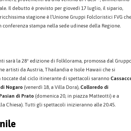
le. Il debutto è previsto per giovedì 17 luglio, il sipario,
icchissima stagione è l’Unione Gruppi Folcloristici FVG ch
in conferenza stampa nella sede udinese della Regione.
nti sarà la 28ª edizione di Folklorama, promossa dal Grupp
ne artisti da Austria, Thailandia e Isole Hawaii che si
 toccate dal ciclo itinerante di spettacoli saranno
Cassacc
 di Nogaro
(venerdì 18, a Villa Dora),
Colloredo di
Pasian di Prato
(domenica 20, in piazza Matteotti) e a
la Chiesa). Tutti gli spettacoli inizieranno alle 20.45.
nile