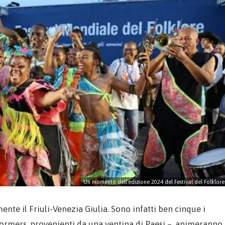
Un momento dell’edizione 2024 del Festival del Folklore
nte il Friuli-Venezia Giulia. Sono infatti ben cinque i
rformers, provenienti da una ventina di Paesi –, animeranno