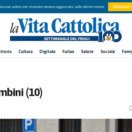
bonati subito per rimanere sempre aggiornato sulle ultime notizie
Abbonati
ritorio
Cultura
Digitale
Furlan
Salute
Sociale
Fami
mbini (10)