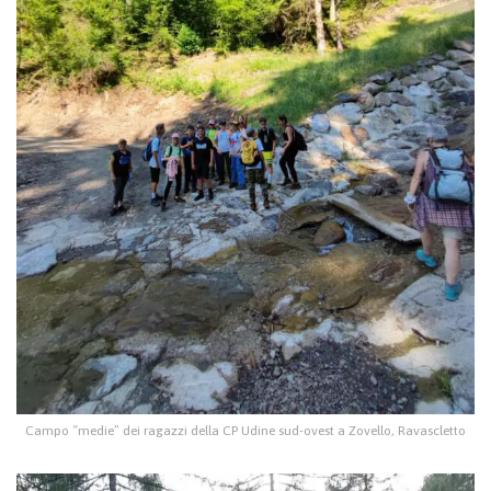
Campo “medie” dei ragazzi della CP Udine sud-ovest a Zovello, Ravascletto