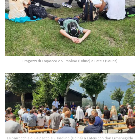
I ragazzi di Laipacco e S. Paolino (Udine) a Lateis (Sauris)
Le parrocchie di Laipacco e S. Paolino (Udine) a Lateis con don Ermenegildo