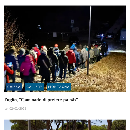
CHIESA
GALLERY
MONTAGNA
Zuglio, “Cjaminade di preiere pa pâs”
02/01/2026