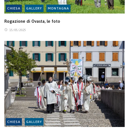
CHIESA
GALLERY
MONTAGNA
Rogazione di Ovasta, le foto
15/05/2025
CHIESA
GALLERY