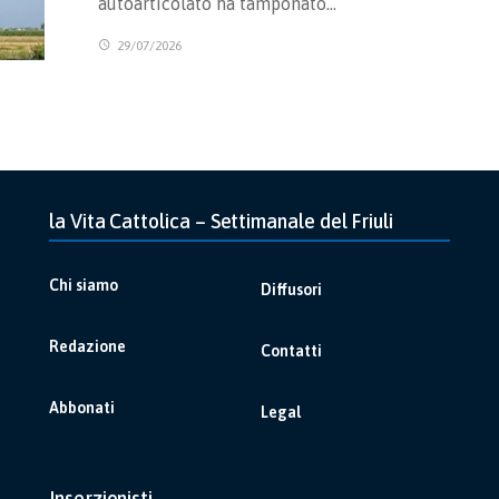
autoarticolato ha tamponato…
29/07/2026
la Vita Cattolica – Settimanale del Friuli
Chi siamo
Diffusori
Redazione
Contatti
Abbonati
Legal
Inserzionisti