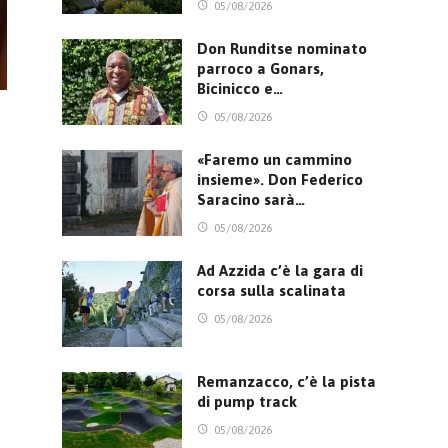
05/08/2026
Don Runditse nominato
parroco a Gonars,
Bicinicco e…
05/08/2026
«Faremo un cammino
insieme». Don Federico
Saracino sarà…
05/08/2026
Ad Azzida c’è la gara di
corsa sulla scalinata
05/08/2026
Remanzacco, c’è la pista
di pump track
05/08/2026