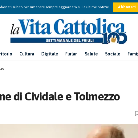
bonati subito per rimanere sempre aggiornato sulle ultime notizie
Abbonati
ritorio
Cultura
Digitale
Furlan
Salute
Sociale
Fami
zzo
ne di Cividale e Tolmezzo