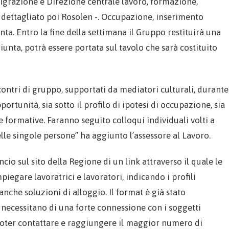
migrazione e Direzione centrale lavoro, formazione,
 dettagliato poi Rosolen -. Occupazione, inserimento
nta. Entro la fine della settimana il Gruppo restituirà una
Giunta, potrà essere portata sul tavolo che sarà costituito
ncontri di gruppo, supportati da mediatori culturali, durante
ortunità, sia sotto il profilo di ipotesi di occupazione, sia
 e formative. Faranno seguito colloqui individuali volti a
lle singole persone” ha aggiunto l’assessore al Lavoro.
ncio sul sito della Regione di un link attraverso il quale le
egare lavoratrici e lavoratori, indicando i profili
 anche soluzioni di alloggio. Il format è già stato
e necessitano di una forte connessione con i soggetti
oter contattare e raggiungere il maggior numero di