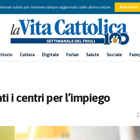
bonati subito per rimanere sempre aggiornato sulle ultime notizie
Abbonati
ritorio
Cultura
Digitale
Furlan
Salute
Sociale
Fami
ti i centri per l’impiego