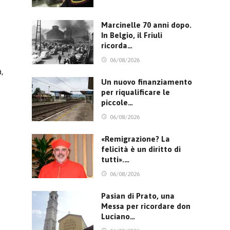
Marcinelle 70 anni dopo.
In Belgio, il Friuli
ricorda…
06/08/2026
,
Un nuovo finanziamento
per riqualificare le
piccole…
06/08/2026
«Remigrazione? La
felicità è un diritto di
tutti».…
06/08/2026
Pasian di Prato, una
Messa per ricordare don
Luciano…