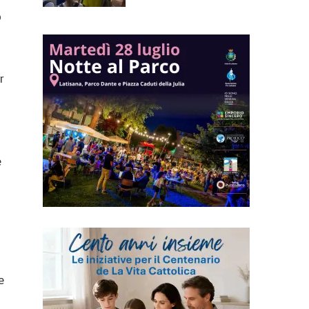
o
r
e
e