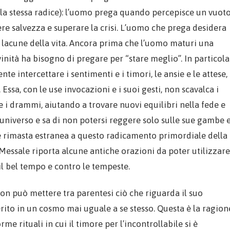
 la stessa radice): l’uomo prega quando percepisce un vuot
ere salvezza e superare la crisi. L’uomo che prega desidera
e lacune della vita. Ancora prima che l’uomo maturi una
inità ha bisogno di pregare per “stare meglio”. In particola
e intercettare i sentimenti e i timori, le ansie e le attese,
ssa, con le use invocazioni e i suoi gesti, non scavalca i
 e i drammi, aiutando a trovare nuovi equilibri nella fede e
o universo e sa di non potersi reggere solo sulle sue gambe 
a è rimasta estranea a questo radicamento primordiale della
l Messale riporta alcune antiche orazioni da poter utilizzare
il bel tempo e contro le tempeste.
non può mettere tra parentesi ciò che riguarda il suo
erito in un cosmo mai uguale a se stesso. Questa è la ragion
me rituali in cui il timore per l’incontrollabile si è