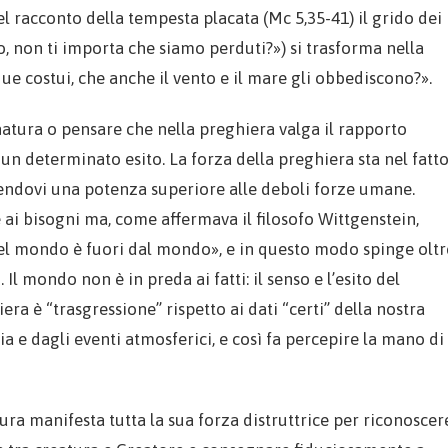
 racconto della tempesta placata (Mc 5,35-41) il grido dei
o, non ti importa che siamo perduti?») si trasforma nella
e costui, che anche il vento e il mare gli obbediscono?».
 natura o pensare che nella preghiera valga il rapporto
un determinato esito. La forza della preghiera sta nel fatt
scendovi una potenza superiore alle deboli forze umane.
i bisogni ma, come affermava il filosofo Wittgenstein,
 del mondo è fuori dal mondo», e in questo modo spinge oltr
Il mondo non è in preda ai fatti: il senso e l’esito del
ra è “trasgressione” rispetto ai dati “certi” della nostra
 e dagli eventi atmosferici, e così fa percepire la mano di
ura manifesta tutta la sua forza distruttrice per riconoscer