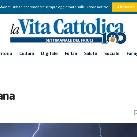
bonati subito per rimanere sempre aggiornato sulle ultime notizie
Abbonati
ritorio
Cultura
Digitale
Furlan
Salute
Sociale
Fami
mana