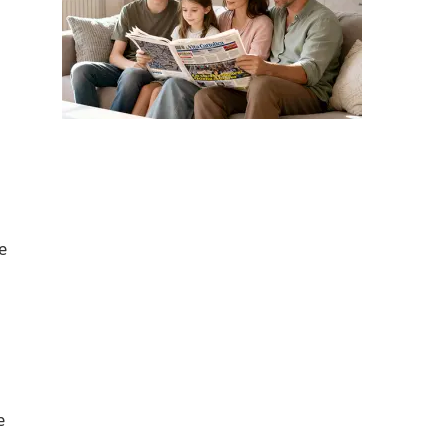
o
e
e