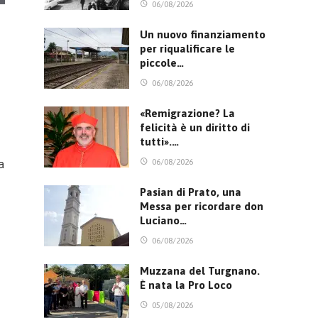
06/08/2026
Un nuovo finanziamento
per riqualificare le
piccole…
06/08/2026
«Remigrazione? La
felicità è un diritto di
tutti».…
06/08/2026
a
Pasian di Prato, una
Messa per ricordare don
Luciano…
06/08/2026
Muzzana del Turgnano.
È nata la Pro Loco
05/08/2026