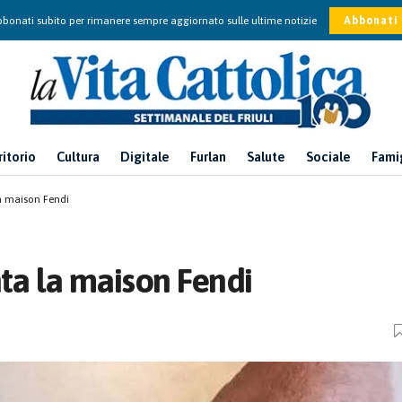
bonati subito per rimanere sempre aggiornato sulle ultime notizie
Abbonati
ritorio
Cultura
Digitale
Furlan
Salute
Sociale
Fami
la maison Fendi
nta la maison Fendi