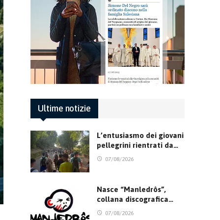
Ultime notizie
L’entusiasmo dei giovani
pellegrini rientrati da…
07/08/2026
Nasce “Manledrôs”,
collana discografica…
07/08/2026