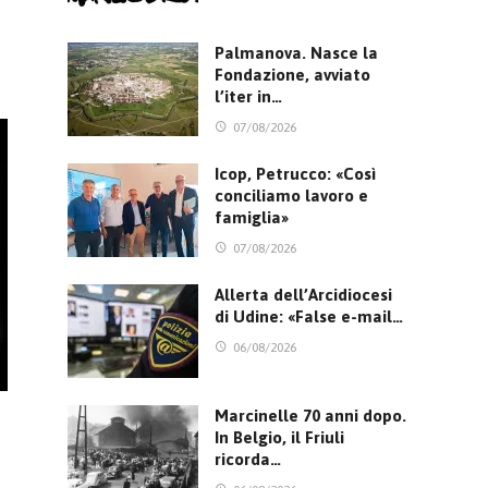
Palmanova. Nasce la
Fondazione, avviato
l’iter in…
07/08/2026
Icop, Petrucco: «Così
conciliamo lavoro e
famiglia»
07/08/2026
Allerta dell’Arcidiocesi
di Udine: «False e-mail…
06/08/2026
Marcinelle 70 anni dopo.
In Belgio, il Friuli
ricorda…