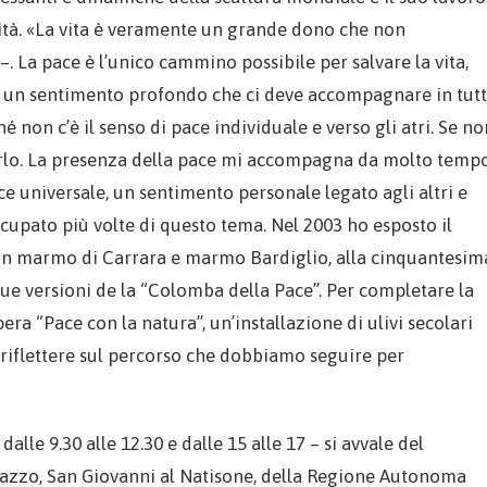
lità. «La vita è veramente un grande dono che non
a –. La pace è l’unico cammino possibile per salvare la vita,
è un sentimento profondo che ci deve accompagnare in tutt
é non c’è il senso di pace individuale e verso gli atri. Se no
erlo. La presenza della pace mi accompagna da molto tempo
ce universale, un sentimento personale legato agli altri e
ccupato più volte di questo tema. Nel 2003 ho esposto il
in marmo di Carrara e marmo Bardiglio, alla cinquantesim
due versioni de la “Colomba della Pace”. Per completare la
era “Pace con la natura”, un’installazione di ulivi secolari
 riflettere sul percorso che dobbiamo seguire per
dalle 9.30 alle 12.30 e dalle 15 alle 17 – si avvale del
azzo, San Giovanni al Natisone, della Regione Autonoma