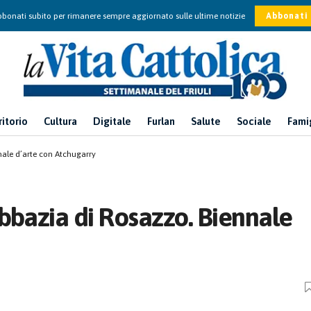
bonati subito per rimanere sempre aggiornato sulle ultime notizie
Abbonati
ritorio
Cultura
Digitale
Furlan
Salute
Sociale
Fami
nale d’arte con Atchugarry
bbazia di Rosazzo. Biennale