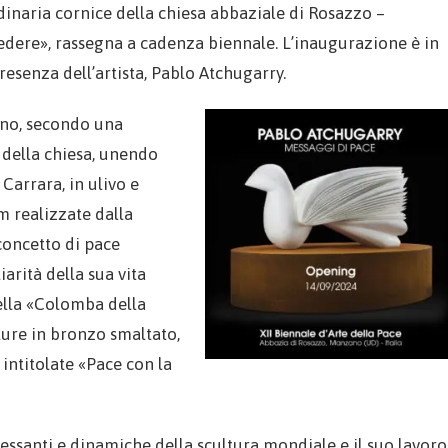
dinaria cornice della chiesa abbaziale di Rosazzo –
edere», rassegna a cadenza biennale. L’inaugurazione è in
esenza dell’artista, Pablo Atchugarry.
erno, secondo una
i della chiesa, unendo
Carrara, in ulivo e
m realizzate dalla
concetto di pace
iarità della sua vita
della «Colomba della
ture in bronzo smaltato,
 intitolate «Pace con la
essanti e dinamiche della scultura mondiale e il suo lavoro