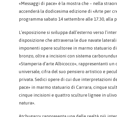
«Messaggi di pace» è la mostra che – nella straor
accenderà la dodicesima edizione di «Arte per cr
programma sabato 14 settembre alle 17.30, alla pr
L’esposizione si sviluppa dall’esterno verso l’int
disposizione che attraversa le due navate lateral
imponenti opere scultoree in marmo statuario di 
bronzo, oltre a incisioni con sistema carborundu
«Stamperia d’arte Albicocco», rappresentanti un 
universale, cifra del suo pensiero artistico e pecul
privata. Sedici opere di cui due interpretazioni 
pace» in marmo statuario di Carrara, cinque scul
cinque incisioni e quattro sculture lignee in ulivo
natura».
Atchugarry rappresenta una delle realtà più inter