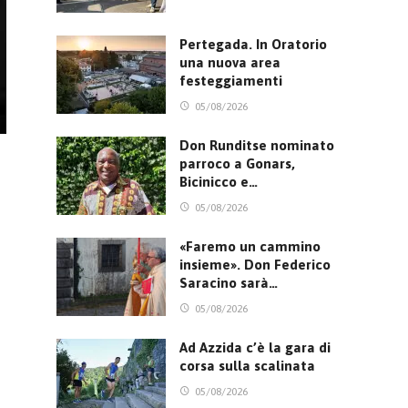
Pertegada. In Oratorio
una nuova area
festeggiamenti
05/08/2026
Don Runditse nominato
parroco a Gonars,
Bicinicco e…
05/08/2026
«Faremo un cammino
insieme». Don Federico
Saracino sarà…
05/08/2026
Ad Azzida c’è la gara di
corsa sulla scalinata
05/08/2026