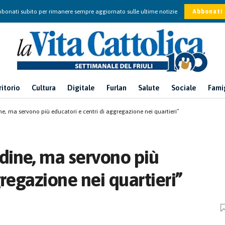
bonati subito per rimanere sempre aggiornato sulle ultime notizie
Abbonati
ritorio
Cultura
Digitale
Furlan
Salute
Sociale
Fami
, ma servono più educatori e centri di aggregazione nei quartieri”
dine, ma servono più
gregazione nei quartieri”