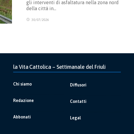
gli interventi di asfaltatura nella zona nord
della città in…
30/07/2026
la Vita Cattolica – Settimanale del Friuli
Chi siamo
Diffusori
Redazione
Contatti
Abbonati
Legal