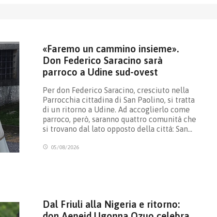
«Faremo un cammino insieme».
Don Federico Saracino sarà
parroco a Udine sud-ovest
Per don Federico Saracino, cresciuto nella
Parrocchia cittadina di San Paolino, si tratta
di un ritorno a Udine. Ad accoglierlo come
parroco, però, saranno quattro comunità che
si trovano dal lato opposto della città: San…
05/08/2026
Dal Friuli alla Nigeria e ritorno:
don Aeneid Ugonna Ozuo celebra