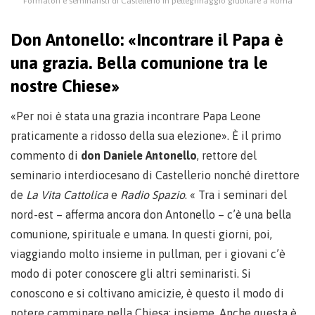
Formatori e seminaristi di Castellerio in pellegrinaggio giubilare a Roma
Don Antonello: «Incontrare il Papa è
una grazia. Bella comunione tra le
nostre Chiese»
«Per noi è stata una grazia incontrare Papa Leone
praticamente a ridosso della sua elezione». È il primo
commento di
don Daniele Antonello
, rettore del
seminario interdiocesano di Castellerio nonché direttore
de
La Vita Cattolica
e
Radio Spazio
. « Tra i seminari del
nord-est – afferma ancora don Antonello – c’è una bella
comunione, spirituale e umana. In questi giorni, poi,
viaggiando molto insieme in pullman, per i giovani c’è
modo di poter conoscere gli altri seminaristi. Si
conoscono e si coltivano amicizie, è questo il modo di
potere camminare nella Chiesa: insieme. Anche questa è