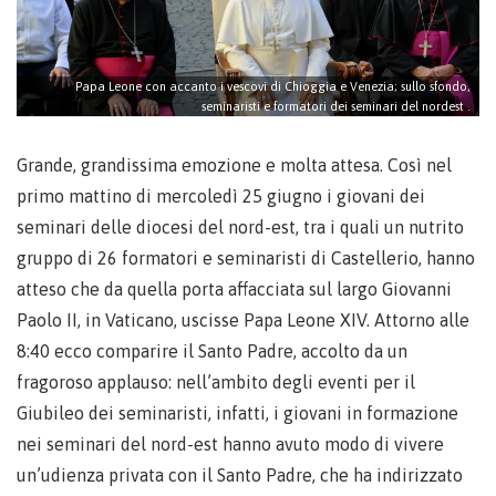
Papa Leone con accanto i vescovi di Chioggia e Venezia; sullo sfondo,
seminaristi e formatori dei seminari del nordest .
Grande, grandissima emozione e molta attesa. Così nel
primo mattino di mercoledì 25 giugno i giovani dei
seminari delle diocesi del nord-est, tra i quali un nutrito
gruppo di 26 formatori e seminaristi di Castellerio, hanno
atteso che da quella porta affacciata sul largo Giovanni
Paolo II, in Vaticano, uscisse Papa Leone XIV. Attorno alle
8:40 ecco comparire il Santo Padre, accolto da un
fragoroso applauso: nell’ambito degli eventi per il
Giubileo dei seminaristi, infatti, i giovani in formazione
nei seminari del nord-est hanno avuto modo di vivere
un’udienza privata con il Santo Padre, che ha indirizzato