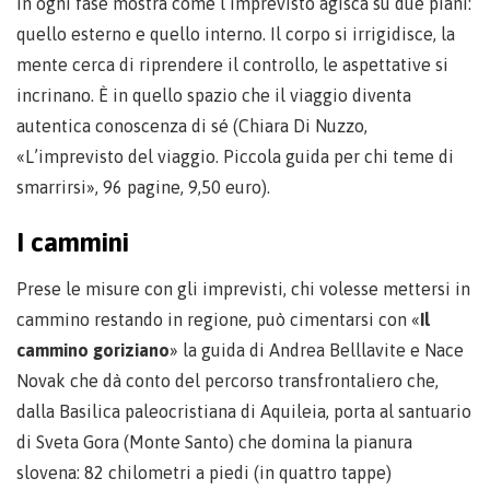
in ogni fase mostra come l’imprevisto agisca su due piani:
quello esterno e quello interno. Il corpo si irrigidisce, la
mente cerca di riprendere il controllo, le aspettative si
incrinano. È in quello spazio che il viaggio diventa
autentica conoscenza di sé (Chiara Di Nuzzo,
«L’imprevisto del viaggio. Piccola guida per chi teme di
smarrirsi», 96 pagine, 9,50 euro).
I cammini
Prese le misure con gli imprevisti, chi volesse mettersi in
cammino restando in regione, può cimentarsi con «
Il
cammino goriziano
» la guida di Andrea Belllavite e Nace
Novak che dà conto del percorso transfrontaliero che,
dalla Basilica paleocristiana di Aquileia, porta al santuario
di Sveta Gora (Monte Santo) che domina la pianura
slovena: 82 chilometri a piedi (in quattro tappe)