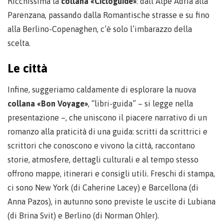
Ricchissima la
collana «Cicloguide»
: dall’Alpe Adria alla
Parenzana, passando dalla Romantische strasse e su fino
alla Berlino-Copenaghen, c’è solo l’imbarazzo della
scelta.
Le città
Infine, suggeriamo caldamente di esplorare la nuova
collana «Bon Voyage»
, “libri-guida” – si legge nella
presentazione –, che uniscono il piacere narrativo di un
romanzo alla praticità di una guida: scritti da scrittrici e
scrittori che conoscono e vivono la città, raccontano
storie, atmosfere, dettagli culturali e al tempo stesso
offrono mappe, itinerari e consigli utili. Freschi di stampa,
ci sono New York (di Caherine Lacey) e Barcellona (di
Anna Pazos), in autunno sono previste le uscite di Lubiana
(di Brina Svit) e Berlino (di Norman Ohler).