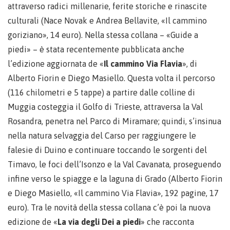
attraverso radici millenarie, ferite storiche e rinascite
culturali (Nace Novak e Andrea Bellavite, «Il cammino
goriziano», 14 euro). Nella stessa collana – «Guide a
piedi» – è stata recentemente pubblicata anche
l’edizione aggiornata de «
Il cammino Via Flavia
», di
Alberto Fiorin e Diego Masiello. Questa volta il percorso
(116 chilometri e 5 tappe) a partire dalle colline di
Muggia costeggia il Golfo di Trieste, attraversa la Val
Rosandra, penetra nel Parco di Miramare; quindi, s’insinua
nella natura selvaggia del Carso per raggiungere le
falesie di Duino e continuare toccando le sorgenti del
Timavo, le foci dell’Isonzo e la Val Cavanata, proseguendo
infine verso le spiagge e la laguna di Grado (Alberto Fiorin
e Diego Masiello, «Il cammino Via Flavia», 192 pagine, 17
euro). Tra le novità della stessa collana c’è poi la nuova
edizione de «
La via degli Dei a piedi
» che racconta