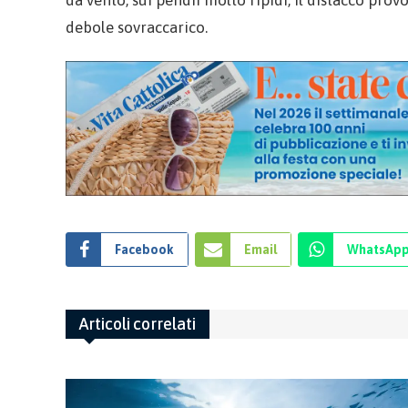
da vento, sui pendii molto ripidi, il distacco pr
debole sovraccarico.
Facebook
Email
WhatsAp
Articoli correlati