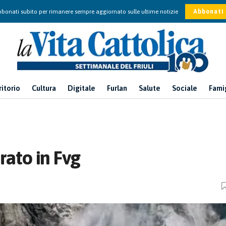
bonati subito per rimanere sempre aggiornato sulle ultime notizie
Abbonati
ritorio
Cultura
Digitale
Furlan
Salute
Sociale
Fami
ato in Fvg