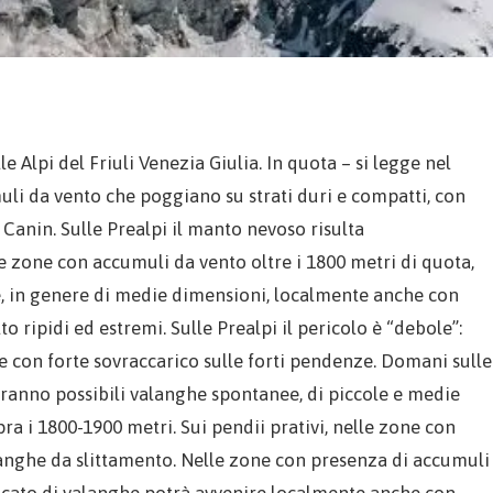
 Alpi del Friuli Venezia Giulia. In quota – si legge nel
uli da vento che poggiano su strati duri e compatti, con
 Canin. Sulle Prealpi il manto nevoso risulta
e zone con accumuli da vento oltre i 1800 metri di quota,
he, in genere di medie dimensioni, localmente anche con
o ripidi ed estremi. Sulle Prealpi il pericolo è “debole”:
he con forte sovraccarico sulle forti pendenze. Domani sulle
 saranno possibili valanghe spontanee, di piccole e medie
pra i 1800-1900 metri. Sui pendii prativi, nelle zone con
langhe da slittamento. Nelle zone con presenza di accumuli