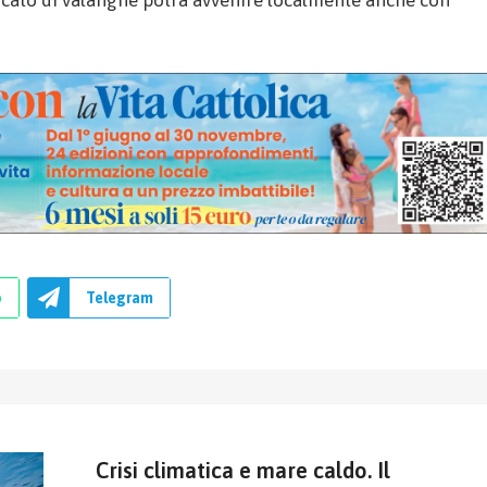
ovocato di valanghe potrà avvenire localmente anche con
p
Telegram
Crisi climatica e mare caldo. Il