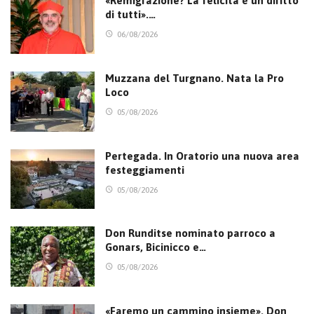
«Remigrazione? La felicità è un diritto
di tutti».…
06/08/2026
Muzzana del Turgnano. Nata la Pro
Loco
05/08/2026
Pertegada. In Oratorio una nuova area
festeggiamenti
05/08/2026
Don Runditse nominato parroco a
Gonars, Bicinicco e…
05/08/2026
«Faremo un cammino insieme». Don