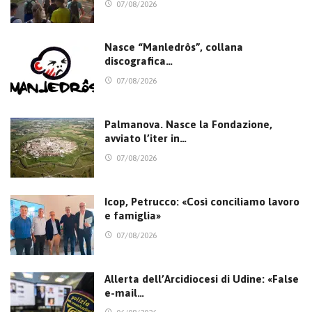
07/08/2026
Nasce “Manledrôs”, collana
discografica…
07/08/2026
Palmanova. Nasce la Fondazione,
avviato l’iter in…
07/08/2026
Icop, Petrucco: «Così conciliamo lavoro
e famiglia»
07/08/2026
Allerta dell’Arcidiocesi di Udine: «False
e-mail…