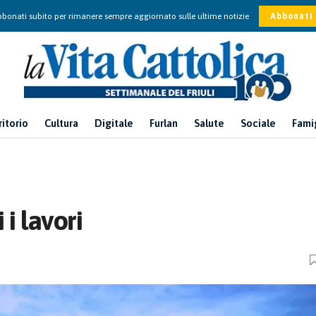
bonati subito per rimanere sempre aggiornato sulle ultime notizie
Abbonati
ritorio
Cultura
Digitale
Furlan
Salute
Sociale
Fami
 i lavori