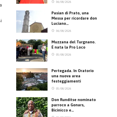
06/08/2026
a
Pasian di Prato, una
Messa per ricordare don
i
Luciano…
06/08/2026
Muzzana del Turgnano.
È nata la Pro Loco
05/08/2026
Pertegada. In Oratorio
una nuova area
festeggiamenti
05/08/2026
Don Runditse nominato
parroco a Gonars,
Bicinicco e…