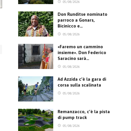
05/08/2026
Don Runditse nominato
parroco a Gonars,
Bicinicco e…
05/08/2026
«Faremo un cammino
insieme». Don Federico
Saracino sarà…
05/08/2026
Ad Azzida c’è la gara di
corsa sulla scalinata
05/08/2026
Remanzacco, c’è la pista
di pump track
05/08/2026