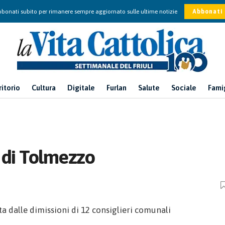
bonati subito per rimanere sempre aggiornato sulle ultime notizie
Abbonati
ritorio
Cultura
Digitale
Furlan
Salute
Sociale
Fami
o di Tolmezzo
ta dalle dimissioni di 12 consiglieri comunali