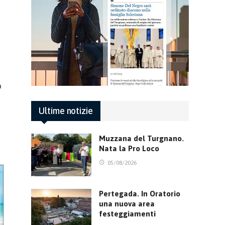
o
Ultime notizie
Muzzana del Turgnano.
Nata la Pro Loco
05/08/2026
Pertegada. In Oratorio
una nuova area
festeggiamenti