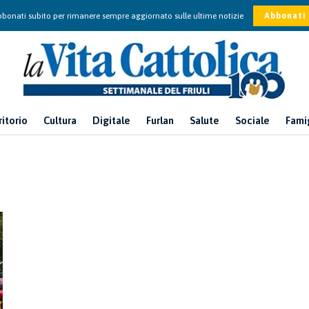
bonati subito per rimanere sempre aggiornato sulle ultime notizie
Abbonati
ritorio
Cultura
Digitale
Furlan
Salute
Sociale
Fami