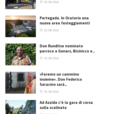
05/08/2026
Pertegada. In Oratorio una
nuova area festeggiamenti
05/08/2026
Don Runditse nominato
parroco a Gonars, Bicinicco e…
05/08/2026
«Faremo un cammino
insieme». Don Federico
Saracino sarà…
05/08/2026
Ad Azzida c’è la gara di corsa
sulla scalinata