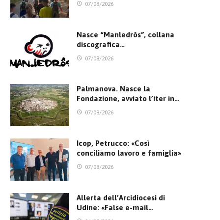
07/08/2026
Nasce “Manledrôs”, collana
discografica…
07/08/2026
Palmanova. Nasce la
Fondazione, avviato l’iter in…
07/08/2026
Icop, Petrucco: «Così
conciliamo lavoro e famiglia»
07/08/2026
Allerta dell’Arcidiocesi di
Udine: «False e-mail…