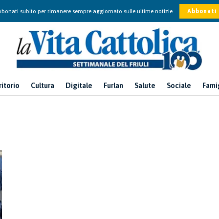
bonati subito per rimanere sempre aggiornato sulle ultime notizie
Abbonati
ritorio
Cultura
Digitale
Furlan
Salute
Sociale
Fami